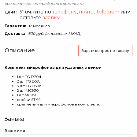
крепления для микрофонов в комплекте.
Уточнить по
телефону
,
почте
,
Telegram
или
Цена:
оставьте
заявку
Гарантия:
12 месяцев
Доставка:
600 руб. (в пределах МКАД)
Описание
Задать вопрос
по товару
Комплект микрофонов для ударных в кейсе
1 шт TG D70d
2 шт TG D57c
3 шт TG D58c
2 шт MC930
1 шт MC950
стойки ST 99
крепления для микрофонов в комплекте.
Заявка
Ваше имя