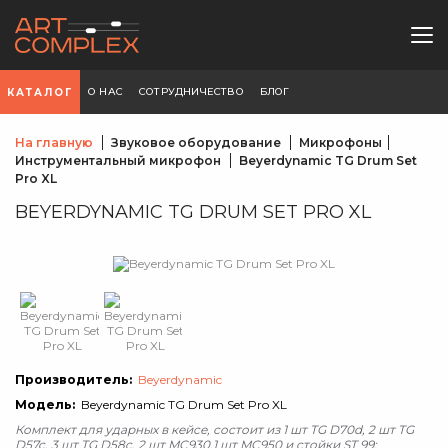
О НАС
СОТРУДНИЧЕСТВО
БЛОГ
КАТАЛОГ
На главную
Звуковое оборудование
Микрофоны
Инструментальный микрофон
Beyerdynamic TG Drum Set
Pro XL
BEYERDYNAMIC TG DRUM SET PRO XL
Производитель:
Beyerdynamic
Модель:
Beyerdynamic TG Drum Set Pro XL
Комплект для ударных в кейсе, состоит из 1 шт TG D70d, 2 шт TG
D57c, 3 шт TG D58c, 2 шт MC930,1 шт MC950 и стойки ST 99;