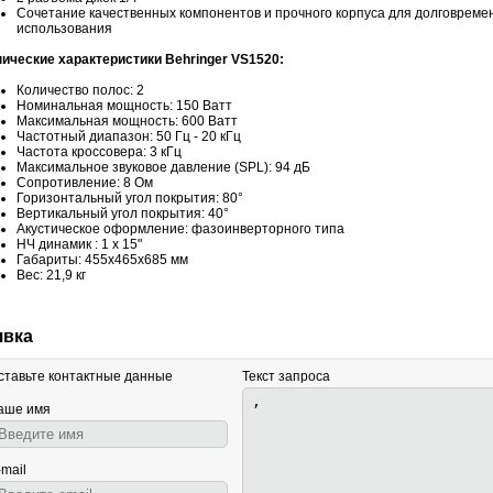
Сочетание качественных компонентов и прочного корпуса для долговреме
использования
нические характеристики Behringer VS1520:
Количество полос: 2
Номинальная мощность: 150 Ватт
Максимальная мощность: 600 Ватт
Частотный диапазон: 50 Гц - 20 кГц
Частота кроссовера: 3 кГц
Максимальное звуковое давление (SPL): 94 дБ
Сопротивление: 8 Ом
Горизонтальный угол покрытия: 80°
Вертикальный угол покрытия: 40°
Акустическое оформление: фазоинверторного типа
НЧ динамик : 1 x 15"
Габариты: 455х465х685 мм
Вес: 21,9 кг
явка
ставьте контактные данные
Текст запроса
аше имя
-mail