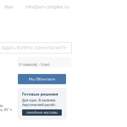
Max
info@art-complex.ru
ум:
 ул. Южная, д.8А, БЦ, офис №326
с 9 до 19 ч.
(Пн-Пт)
ЗАДАТЬ ВОПРОС КОНСУЛЬТАНТУ
0
товар(ов): -
0 руб.
Мы ВКонтакте
Готовые решения
Для сцен. В наличии.
Акустический расчёт.
ма,
ц, 80° х
линейные массивы