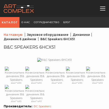
О НАС
СОТРУДНИЧЕСТВО
БЛОГ
КАТАЛОГ
На главную
Звуковое оборудование
Динамики
Динамик 6 дюймов
B&C Speakers 6HCX51
B&C SPEAKERS 6HCX51
Производитель:
BC Speakers