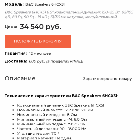
Модель:
B&C Speakers 6HCX51
B&C Speakers 6HCX51 6.5" коаксиальный динамик 150+25 Вт, 92/105
дБ, 89 Гц, 90 Гц - 18 кГц, 51/36 мм катушка, медь/алюминий.
34 540 руб.
Цена:
ПОЛОЖИТЬ В КОРЗИНУ
Гарантия:
12 месяцев
Доставка:
600 руб. (в пределах МКАД)
Описание
Задать вопрос
по товару
Технические характеристики B&C Speakers 6HCX51
:
Коаксиальный динамик B&C Speakers 6HCX51
Номинальный диаметр: 6.5" или 170 мм
Номинальный импеданс: 8 Ом
Минимальный импеданс НЧ: 6.0 Ом
Минимальный импеданс ВЧ: 7.5 Ом
Частотный диапазон: 90 - 18000 Hz
Угол дисперсии: 70 °
Материал магнита: Неодим.