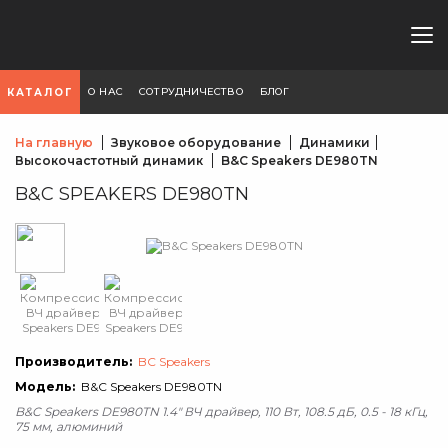
О НАС
СОТРУДНИЧЕСТВО
БЛОГ
КАТАЛОГ
На главную
Звуковое оборудование
Динамики
Высокочастотный динамик
B&C Speakers DE980TN
B&C SPEAKERS DE980TN
Производитель:
BC Speakers
Модель:
B&C Speakers DE980TN
B&C Speakers DE980TN 1.4" ВЧ драйвер, 110 Вт, 108.5 дБ, 0.5 - 18 кГц,
75 мм, алюминий