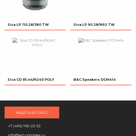
Sica LP 110.28/380 TW
Sica LP 90.28/N92 TW
Sica CD 95.44/N240 POLY
B&C Speakers DCM414
ЗАДАТЬ ВОПРОС
+7 (495) 765-22-32
info@art-complex.ru