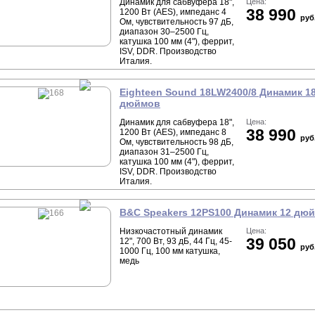
Динамик для сабвуфера 18",
Цена:
38 990
1200 Вт (AES), импеданс 4
руб
Ом, чувствительность 97 дБ,
диапазон 30–2500 Гц,
катушка 100 мм (4"), феррит,
ISV, DDR. Производство
Италия.
Eighteen Sound 18LW2400/8 Динамик 1
дюймов
Динамик для сабвуфера 18",
Цена:
38 990
1200 Вт (AES), импеданс 8
руб
Ом, чувствительность 98 дБ,
диапазон 31–2500 Гц,
катушка 100 мм (4"), феррит,
ISV, DDR. Производство
Италия.
B&C Speakers 12PS100 Динамик 12 дю
Низкочастотный динамик
Цена:
39 050
12", 700 Вт, 93 дБ, 44 Гц, 45-
руб
1000 Гц, 100 мм катушка,
медь