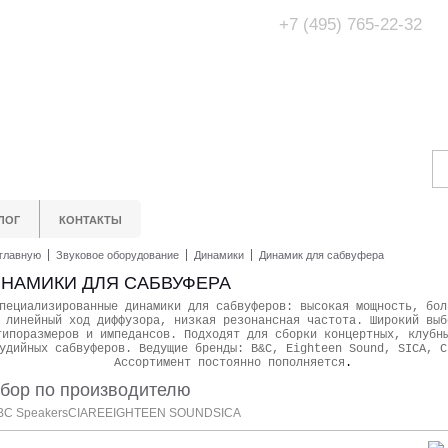
+7 (495) 765-22-32
Адрес Офис/Шоур
МО, г. Одинцово,
ЛОГ
КОНТАКТЫ
главную
Звуковое оборудование
Динамики
Динамик для сабвуфера
НАМИКИ ДЛЯ САБВУФЕРА
пециализированные динамики для сабвуферов: высокая мощность, бол
линейный ход диффузора, низкая резонансная частота. Широкий выб
типоразмеров и импедансов. Подходят для сборки концертных, клубн
удийных сабвуферов. Ведущие бренды: B&C, Eighteen Sound, SICA, C
Ассортимент постоянно пополняется
.
бор по производителю
BC Speakers
CIARE
EIGHTEEN SOUND
SICA