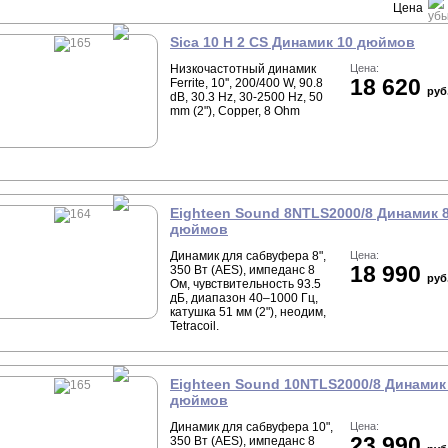
Цена
Sica 10 H 2 CS Динамик 10 дюймов
Низкочастотный динамик
Цена:
18 620
Ferrite, 10'', 200/400 W, 90.8
руб
dB, 30.3 Hz, 30-2500 Hz, 50
mm (2"), Copper, 8 Ohm
Eighteen Sound 8NTLS2000/8 Динамик 
дюймов
Динамик для сабвуфера 8",
Цена:
18 990
350 Вт (AES), импеданс 8
руб
Ом, чувствительность 93.5
дБ, диапазон 40–1000 Гц,
катушка 51 мм (2"), неодим,
Tetracoil.
Eighteen Sound 10NTLS2000/8 Динамик
дюймов
Динамик для сабвуфера 10",
Цена:
23 990
350 Вт (AES), импеданс 8