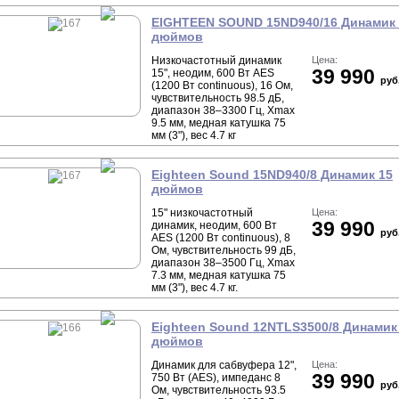
EIGHTEEN SOUND 15ND940/16 Динамик 
дюймов
Низкочастотный динамик
Цена:
39 990
15", неодим, 600 Вт AES
руб
(1200 Вт continuous), 16 Ом,
чувствительность 98.5 дБ,
диапазон 38–3300 Гц, Xmax
9.5 мм, медная катушка 75
мм (3"), вес 4.7 кг
Eighteen Sound 15ND940/8 Динамик 15
дюймов
15" низкочастотный
Цена:
39 990
динамик, неодим, 600 Вт
руб
AES (1200 Вт continuous), 8
Ом, чувствительность 99 дБ,
диапазон 38–3500 Гц, Xmax
7.3 мм, медная катушка 75
мм (3"), вес 4.7 кг.
Eighteen Sound 12NTLS3500/8 Динамик
дюймов
Динамик для сабвуфера 12",
Цена:
39 990
750 Вт (AES), импеданс 8
руб
Ом, чувствительность 93.5