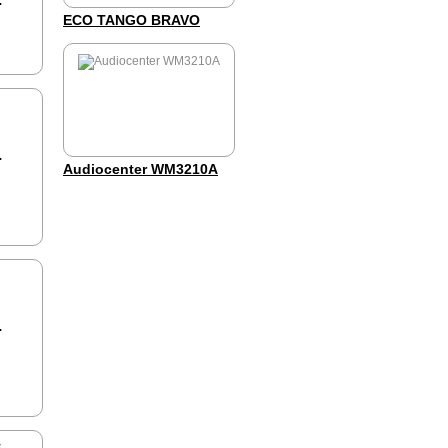
.
ECO TANGO BRAVO
.
Audiocenter WM3210A
.