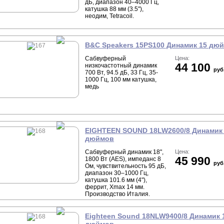
дБ, диапазон 40–4000 Гц,
катушка 88 мм (3.5"),
неодим, Tetracoil.
B&C Speakers 15PS100 Динамик 15 дю
Сабвуферный
Цена:
44 100
низкочастотный динамик
руб
700 Вт, 94.5 дБ, 33 Гц, 35-
1000 Гц, 100 мм катушка,
медь
EIGHTEEN SOUND 18LW2600/8 Динамик
дюймов
Сабвуферный динамик 18",
Цена:
45 990
1800 Вт (AES), импеданс 8
руб
Ом, чувствительность 95 дБ,
диапазон 30–1000 Гц,
катушка 101.6 мм (4"),
феррит, Xmax 14 мм.
Производство Италия.
Eighteen Sound 18NLW9400/8 Динамик 