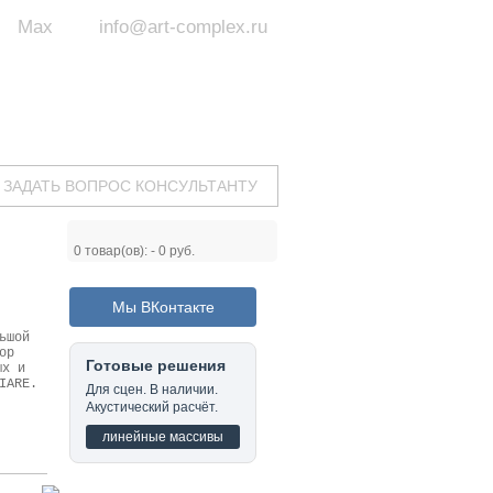
Max
info@art-complex.ru
ум:
 ул. Южная, д.8А, БЦ, офис №326
с 9 до 19 ч.
(Пн-Пт)
ЗАДАТЬ ВОПРОС КОНСУЛЬТАНТУ
0
товар(ов): -
0 руб.
Мы ВКонтакте
ьшой
ор
Готовые решения
ых и
IARE.
Для сцен. В наличии.
Акустический расчёт.
линейные массивы