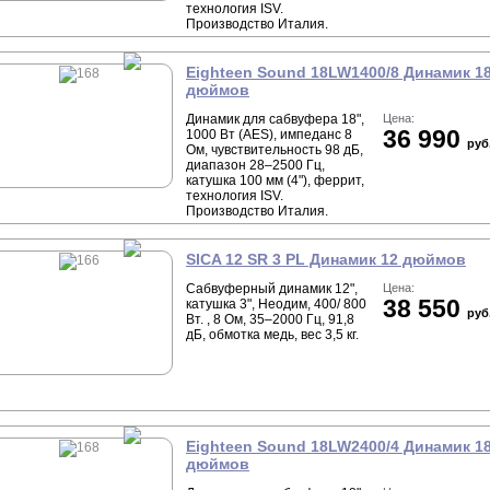
технология ISV.
Производство Италия.
Eighteen Sound 18LW1400/8 Динамик 1
дюймов
Динамик для сабвуфера 18",
Цена:
36 990
1000 Вт (AES), импеданс 8
руб
Ом, чувствительность 98 дБ,
диапазон 28–2500 Гц,
катушка 100 мм (4"), феррит,
технология ISV.
Производство Италия.
SICA 12 SR 3 PL Динамик 12 дюймов
Сабвуферный динамик 12",
Цена:
38 550
катушка 3", Неодим, 400/ 800
руб
Вт. , 8 Ом, 35–2000 Гц, 91,8
дБ, обмотка медь, вес 3,5 кг.
Eighteen Sound 18LW2400/4 Динамик 1
дюймов