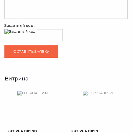
Защитный код:
Витрина:
FBT VHA 118SND
FBT VHA 118SN