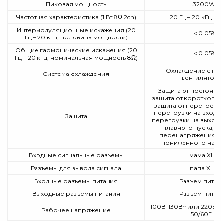
Пиковая мощность
3200W
Частотная характеристика (1 Вт 8Ω 2ch)
20 Гц – 20 кГц (±
Интермодуляционные искажения (20
＜0.05%
Гц – 20 кГц, половина мощности)
Общие гармонические искажения (20
＜0.05%
Гц – 20 кГц, номинальная мощность 8Ω)
Охлаждение с п
Система охлаждения
вентилятор
Защита от постоянн
защита от короткого
защита от перегрева,
перегрузки на входе,
Защита
перегрузки на выходе
плавного пуска, з
перенапряжения, з
пониженного нап
Входные сигнальные разъемы
мама XLR
Разъемы для вывода сигнала
папа XLR
Входные разъемы питания
Разъем пита
Выходные разъемы питания
Разъем пита
100В-130В~ или 220В-2
Рабочее напряжение
50/60Гц)