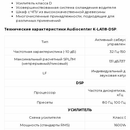
Усилитель класса D
Усовершенствованная система охлаждения водителя
Шкаф с ЧПУ из высококачественной древесины
Многочисленные принадлежности, подходящие для
различных применений
Технические характеристики Audiocenter K-LA118-DSP
:
Активный сабвуфе
Тип
управлени
Частотная характеристика (-10 дБ)
32 Гц-150 Г
Максимальный расчетный SPL/1M
131 дБ/137 д
(непрерывный/пиковый)
Индивидуальный драй
LF
звуковая катушк
DSP
Частота дискретизации
Процессор
кГц
Пресеты
80 Гц, 100 Гц, 1
УСИЛИТЕЛЬ
Схема усилителя
Класс D
Мощность (стандарты RMS)
1600W