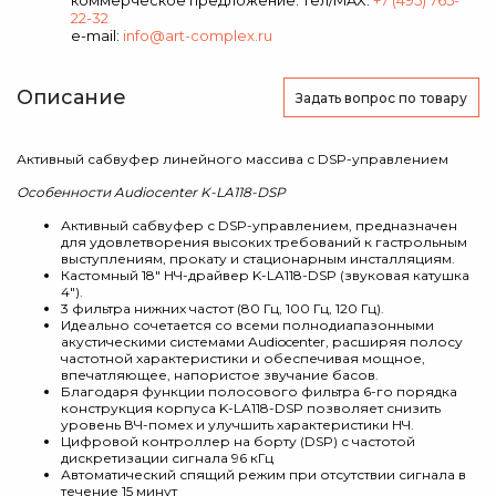
коммерческое предложение: тел/MAX:
+7 (495) 765-
22-32
e-mail:
info@art-complex.ru
Описание
Задать вопрос
по товару
Активный сабвуфер линейного массива с DSP-управлением
Особенности Audiocenter K-LA118-DSP
Активный сабвуфер с DSP-управлением, предназначен
для удовлетворения высоких требований к гастрольным
выступлениям, прокату и стационарным инсталляциям.
Кастомный 18" НЧ-драйвер K-LA118-DSP (звуковая катушка
4″).
3 фильтра нижних частот (80 Гц, 100 Гц, 120 Гц).
Идеально сочетается со всеми полнодиапазонными
акустическими системами Audiocenter, расширяя полосу
частотной характеристики и обеспечивая мощное,
впечатляющее, напористое звучание басов.
Благодаря функции полосового фильтра 6-го порядка
конструкция корпуса K-LA118-DSP позволяет снизить
уровень ВЧ-помех и улучшить характеристики НЧ.
Цифровой контроллер на борту (DSP) с частотой
дискретизации сигнала 96 кГц
Автоматический спящий режим при отсутствии сигнала в
течение 15 минут