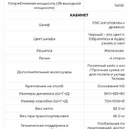
Потребляемая мощность (1/8 выходной
149W
мощности)
КАБИНЕТ
CNC изготовлен из
Шкаф
древесин
Черный – это цвет по
Цвет шкафа
Обратитесь в Аудиоц
узнать о настр
Решетка
Железная се
Ручки
4 сторона
Полетный кейс с коле
/ Прочная сумка от д
Дополнительные аксессуары
для полета и укладки
Тележка
Крепление на столб
Основание M20 
Размеры динамика (Ш×Г×Д)
590×639×800
Размер коробки (Ш×Г×Д)
724×906×675
Вес нетто
63.0 кг
Вес при транспортировке
69.0 кг
Глобальная под
Техническая поддержка и
приложений, доступн