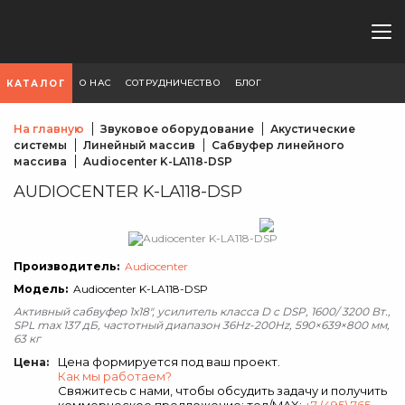
О НАС
СОТРУДНИЧЕСТВО
БЛОГ
КАТАЛОГ
На главную
Звуковое оборудование
Акустические
системы
Линейный массив
Сабвуфер линейного
массива
Audiocenter K-LA118-DSP
AUDIOCENTER K-LA118-DSP
Производитель:
Audiocenter
Модель:
Audiocenter K-LA118-DSP
Активный сабвуфер 1х18", усилитель класса D с DSP, 1600/ 3200 Вт.,
SPL max 137 дБ, частотный диапазон 36Hz-200Hz, 590×639×800 мм,
63 кг
Цена формируется под ваш проект.
Цена:
Как мы работаем?
Свяжитесь с нами, чтобы обсудить задачу и получить