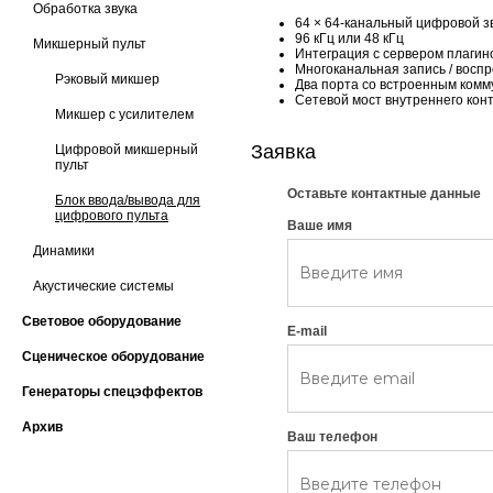
Обработка звука
64 × 64-канальный цифровой зв
96 кГц или 48 кГц
Микшерный пульт
Интеграция с сервером плагин
Многоканальная запись / восп
Рэковый микшер
Два порта со встроенным ком
Сетевой мост внутреннего кон
Микшер с усилителем
Заявка
Цифровой микшерный
пульт
Оставьте контактные данные
Блок ввода/вывода для
цифрового пульта
Ваше имя
Динамики
Акустические системы
Световое оборудование
E-mail
Сценическое оборудование
Генераторы спецэффектов
Архив
Ваш телефон