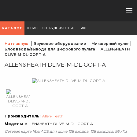
О НАС
СОТРУДНИЧЕСТВО
БЛОГ
КАТАЛОГ
На главную
Звуковое оборудование
Микшерный пульт
Блок ввода/вывода для цифрового пульта
ALLEN&HEATH
DLIVE-M-DL-GOPT-A
ALLEN&HEATH DLIVE-M-DL-GOPT-A
Производитель:
Allen-Heath
Модель:
ALLEN&HEATH DLIVE-M-DL-GOPT-A
Сетевая карта fiberACE для dLive 128 входов, 128 выходов,
96 кГц
.