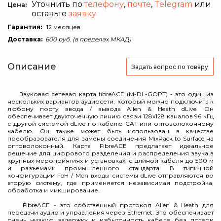
Уточнить по
телефону
,
почте
,
Telegram
или
Цена:
оставьте
заявку
Гарантия:
12 месяцев
Доставка:
600 руб. (в пределах МКАД)
Описание
Задать вопрос
по товару
Звуковая сетевая карта fibreACE (M-DL-GOPT) - это один из
нескольких вариантов аудиосети, который можно подключить к
любому порту ввода / вывода Allen & Heath dLive. Он
обеспечивает двухточечную линию связи 128x128 каналов 96 кГц
с другой системой dLive по кабелю CAT или оптоволоконному
кабелю. Он также может быть использован в качестве
преобразователя для замены соединения MixRack to Surface на
оптоволоконный. Карта FibreACE предлагает идеальное
решение для цифрового разделения и распределения звука в
крупных мероприятиях и установках, с длиной кабеля до 500 м
и разъемами промышленного стандарта. В типичной
конфигурации FoH / Mon входы системы dLive отправляются во
вторую систему, где применяется независимая подстройка,
обработка и микширование.
FibreACE - это собственный протокол Allen & Heath для
передачи аудио и управления через Ethernet. Это обеспечивает
очень низкую задержку и избыточность кабеля без потери