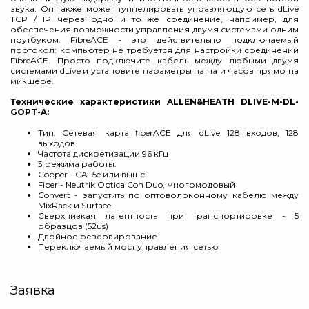
звука. Он также может туннелировать управляющую сеть dLive
TCP / IP через одно и то же соединение, например, для
обеспечения возможности управления двумя системами одним
ноутбуком. FibreACE - это действительно подключаемый
протокол: компьютер не требуется для настройки соединений
FibreACE. Просто подключите кабель между любыми двумя
системами dLive и установите параметры патча и часов прямо на
микшере.
Технические характеристики ALLEN&HEATH DLIVE-M-DL-
GOPT-A:
Тип: Сетевая карта fiberACE для dLive 128 входов, 128
выходов
Частота дискретизации 96 кГц
3 режима работы:
Copper - CAT5e или выше
Fiber - Neutrik OpticalCon Duo, многомодовый
Convert - запустить по оптоволоконному кабелю между
MixRack и Surface
Сверхнизкая латентность при транспортировке - 5
образцов (52us)
Двойное резервирование
Переключаемый мост управления сетью
Заявка