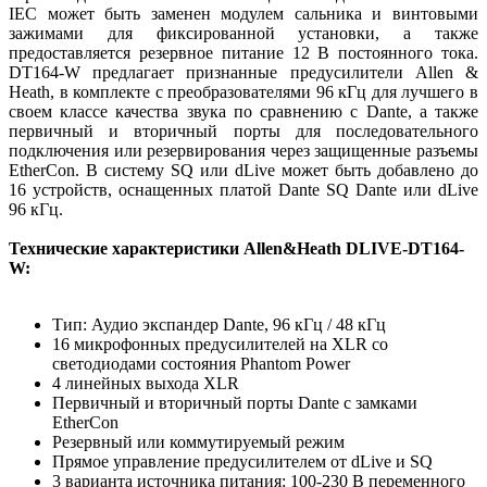
IEC может быть заменен модулем сальника и винтовыми
зажимами для фиксированной установки, а также
предоставляется резервное питание 12 В постоянного тока.
DT164-W предлагает признанные предусилители Allen &
Heath, в комплекте с преобразователями 96 кГц для лучшего в
своем классе качества звука по сравнению с Dante, а также
первичный и вторичный порты для последовательного
подключения или резервирования через защищенные разъемы
EtherCon. В систему SQ или dLive может быть добавлено до
16 устройств, оснащенных платой Dante SQ Dante или dLive
96 кГц.
Технические характеристики Allen&Heath DLIVE-DT164-
W:
Тип: Аудио экспандер Dante, 96 кГц / 48 кГц
16 микрофонных предусилителей на XLR со
светодиодами состояния Phantom Power
4 линейных выхода XLR
Первичный и вторичный порты Dante с замками
EtherCon
Резервный или коммутируемый режим
Прямое управление предусилителем от dLive и SQ
3 варианта источника питания: 100-230 В переменного