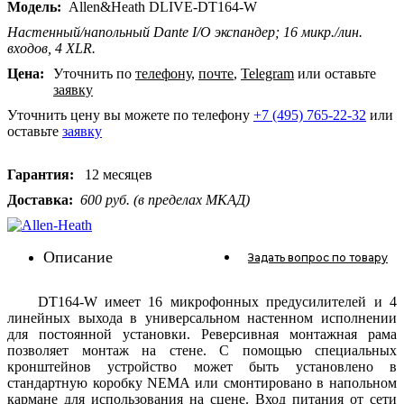
Модель:
Allen&Heath DLIVE-DT164-W
Настенный/напольный Dante I/O экспандер; 16 микр./лин.
входов, 4 XLR.
Цена:
Уточнить по
телефону
,
почте
,
Telegram
или оставьте
заявку
Уточнить цену вы можете по телефону
+7 (495) 765-22-32
или
оставьте
заявку
Гарантия:
12 месяцев
Доставка:
600 руб. (в пределах МКАД)
Описание
Задать вопрос
по товару
DT164-W имеет 16 микрофонных предусилителей и 4
линейных выхода в универсальном настенном исполнении
для постоянной установки. Реверсивная монтажная рама
позволяет монтаж на стене. С помощью специальных
кронштейнов устройство может быть установлено в
стандартную коробку NEMA или смонтировано в напольном
кармане для использования на сцене. Вход питания от сети