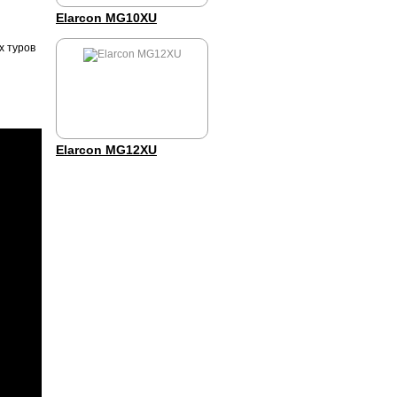
Elarcon MG10XU
х туров
Elarcon MG12XU