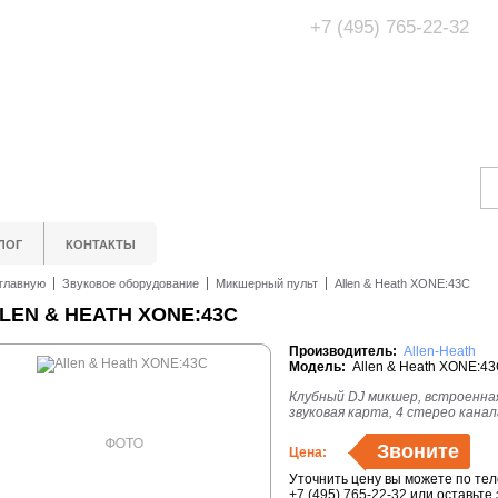
+7 (495) 765-22-32
Адрес Офис/Шоур
МО, г. Одинцово,
ЛОГ
КОНТАКТЫ
главную
Звуковое оборудование
Микшерный пульт
Allen & Heath XONE:43C
LEN & HEATH XONE:43C
Производитель:
Allen-Heath
Модель:
Allen & Heath XONE:4
Клубный DJ микшер, встроенна
звуковая карта, 4 стерео канал
Звоните
Цена:
Уточнить цену вы можете по те
+7 (495) 765-22-32
или оставьте