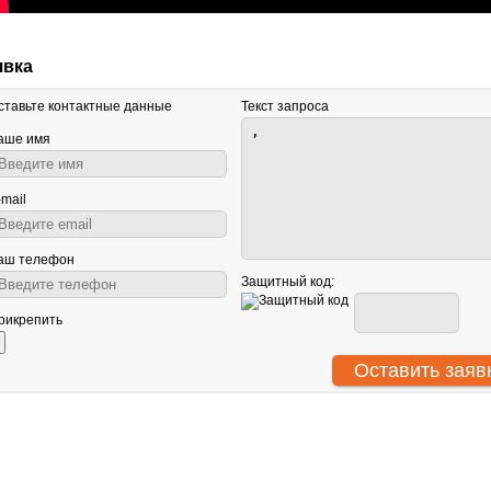
явка
ставьте контактные данные
Текст запроса
аше имя
-mail
аш телефон
Защитный код:
рикрепить
АНТУ
О нас
Световое оборудование
ООО