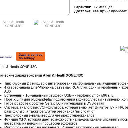
Гарантия:
12 месяцев
Доставка:
600 руб. (в пределах
Задать вопрос
писание
по товару
нические характеристики Allen & Heath XONE:43C:
Тип: Клубный DJ микшер с интегрированным 16-канальным аудиоинтерфе
4 стереоканала Line/Phono на разъёмах RCA плюс один микрофонный вхо
AUX
Встроенный 16-канальный звуковой USB-интерфейс 24 бит/96 кГц
Порт X:Link для plug-and-play подключения к контроллерам из линейки Xon
Готов к работе с софтом Serato DJ и интеграции в DVS-сетап
Система аналоговых VCF-фильтров, которая включает фильтры ВЧ и НЧ, b
pass фильтр, а также регулятор резонанса ‛mild to wild‛
Трёхполосный эквалайзер для четырех стереоканалов
Функция X:FX, которая даёт возможность на каждом канале управлять пос
возвратом на внешний процессор эффектов
Микрофонный вход на разъёме XLR имеет двухполосный эквалайзер