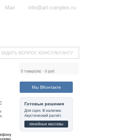
Max
info@art-complex.ru
ум:
 ул. Южная, д.8А, БЦ, офис №326
с 9 до 19 ч.
(Пн-Пт)
ЗАДАТЬ ВОПРОС КОНСУЛЬТАНТУ
0
товар(ов): -
0 руб.
Мы ВКонтакте
3C
Готовые решения
Для сцен. В наличии.
я
Акустический расчёт.
а.
линейные массивы
лефону
заявку