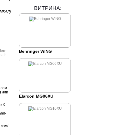
ВИТРИНА:
 МКАД)
Behringer WING
йсом
д или
Elarcon MG06XU
e:K
and-
ылом/