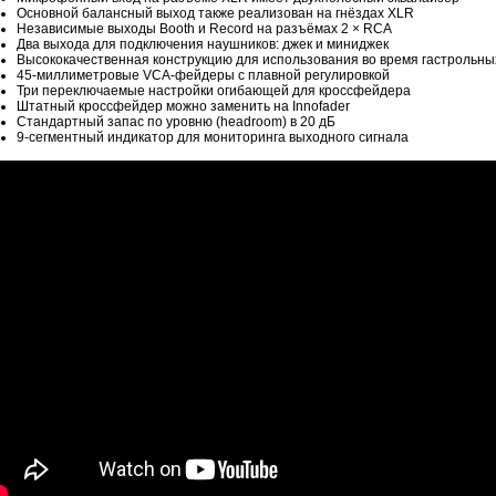
Основной балансный выход также реализован на гнёздах XLR
Независимые выходы Booth и Record на разъёмах 2 × RCA
Два выхода для подключения наушников: джек и миниджек
Высококачественная конструкцию для использования во время гастрольны
45-миллиметровые VCA-фейдеры с плавной регулировкой
Три переключаемые настройки огибающей для кроссфейдера
Штатный кроссфейдер можно заменить на Innofader
Стандартный запас по уровню (headroom) в 20 дБ
9-сегментный индикатор для мониторинга выходного сигнала