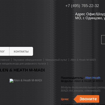
+7 (495) 765-22-32
Адрес Офис/Шоур
МО, г. Одинцово,
ЛОГ
КОНТАКТЫ
главную
Звуковое оборудование
Микшерный пульт
Allen & Heath M-MADI
к ввода/вывода для цифрового пульта
LEN & HEATH M-MADI
Производитель:
Allen-Heath
Модель:
Allen & Heath M-MADI
Модуль дополнительного инт
MADI (64 канала, сдвоенный).
Звоните
Цена:
Уточнить цену вы можете по те