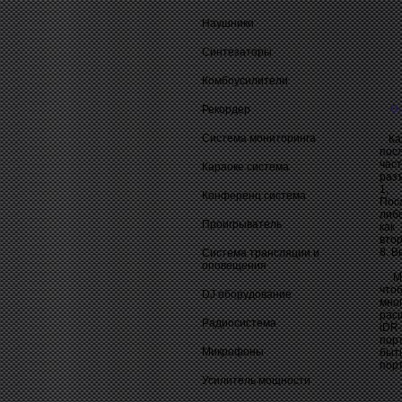
Наушники
Синтезаторы
Комбоусилители
Рекордер
О
Система мониторинга
Кар
пос
част
Караоке система
раз
1, 
Конференц система
Пос
либо
Проигрыватель
как
втор
8. В
Система трансляции и
оповещения
M-M
что
DJ оборудование
мно
расш
Радиосистема
iDR-
пор
Микрофоны
быт
порт
Усилитель мощности