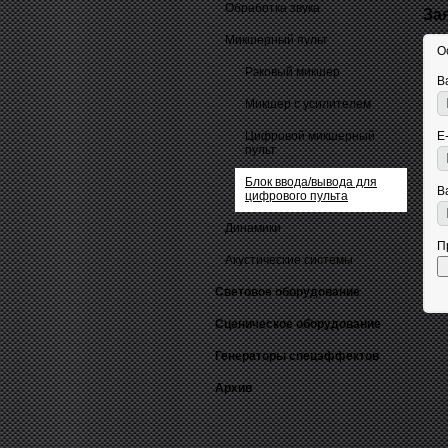
Обработка звука
За
Микшерный пульт
О
Рэковый микшер
В
Микшер с усилителем
Цифровой микшерный
E
пульт
Блок ввода/вывода для
В
цифрового пульта
Динамики
П
Акустические системы
Световое оборудование
Сценическое оборудование
Генераторы спецэффектов
Архив