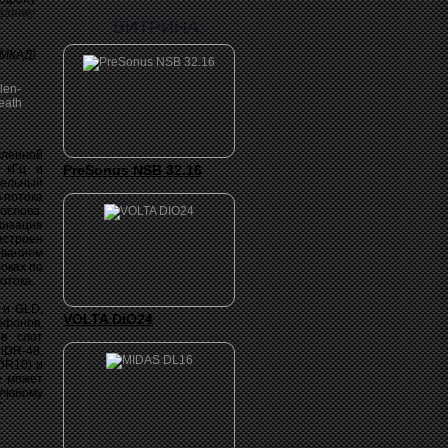
заявку
ВИТРИНА:
 МКАД)
вленной
4 кГц и
PreSonus NSB 32.16
тельный
 потока
слова.
низация
астроен
ованием
локах по
отока.
 и GLD,
VOLTA DIO24
офонов,
в слот
iDR-48,
iDR10) и
е может
 любому
.