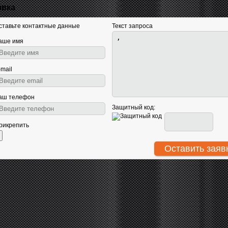
явка
ставьте контактные данные
Текст запроса
аше имя
-mail
аш телефон
Защитный код:
рикрепить