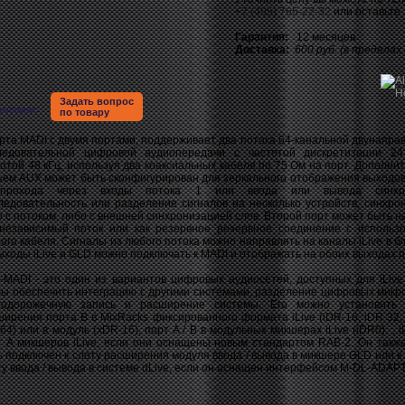
+7 (495) 765-22-32
или оставьте
Гарантия:
12 месяцев
Доставка:
600 руб. (в пределах
Задать вопрос
писание
по товару
та MADI с двумя портами, поддерживает два потока 64-канальной двунапра
ледовательной цифровой аудиопередачи с частотой дискретизации 2
отой 48 кГц, используя два коаксиальных кабеля по 75 Ом на порт. Дополни
ъем AUX может быть сконфигурирован для зеркального отображения выходов
прохода через входы потока 1 или ввода или вывода синхро
ледовательность или разделение сигналов на несколько устройств, синхро
 с потоком, либо с внешней синхронизацией слов. Второй порт может быть н
 независимый поток или как резервное резервное соединение с использ
ого кабеля. Сигналы из любого потока можно направлять на каналы iLive в б
ыходы iLive и GLD можно подключать к MADI и отображать на обоих выходах п
ADI - это один из вариантов цифровых аудиосетей, доступных для iLive
бы обеспечить интеграцию с другими системами, разделение цифровых микр
годорожечную запись и расширение системы. Его можно установить 
ирения порта B в MixRacks фиксированного формата iLive (iDR-16, iDR-32, 
64) или в модуль (xDR-16), порт A / B в модульных микшерах iLive (iDR0). , 
т A микшеров iLive, если они оснащены новым стандартом RAB-2. Он такж
ь подключен к слоту расширения модуля ввода / вывода в микшере GLD или к
у ввода / вывода в системе dLive, если он оснащен интерфейсом M-DL-ADAPT