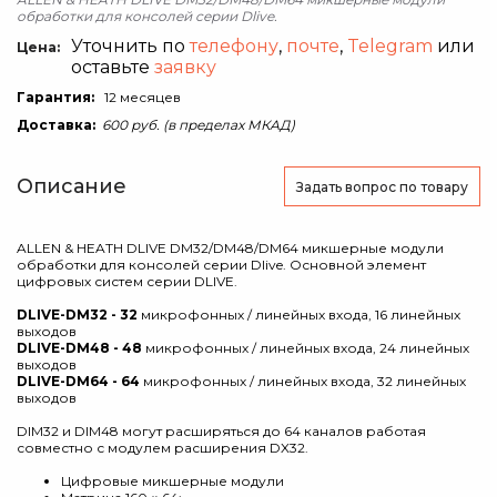
обработки для консолей серии Dlive.
Уточнить по
телефону
,
почте
,
Telegram
или
Цена:
оставьте
заявку
Гарантия:
12 месяцев
Доставка:
600 руб. (в пределах МКАД)
Описание
Задать вопрос
по товару
ALLEN & HEATH DLIVE DM32/DM48/DM64 микшерные модули
обработки для консолей серии Dlive.
Основной элемент
цифровых систем серии DLIVE.
DLIVE-DM32 - 32
микрофонных / линейных входа, 16 линейных
выходов
DLIVE-DM48 - 48
микрофонных / линейных входа, 24 линейных
выходов
DLIVE-DM64 - 64
микрофонных / линейных входа, 32 линейных
выходов
DIM32 и DIM48 могут расширяться до 64 каналов работая
совместно с модулем расширения DX32.
Цифровые микшерные модули