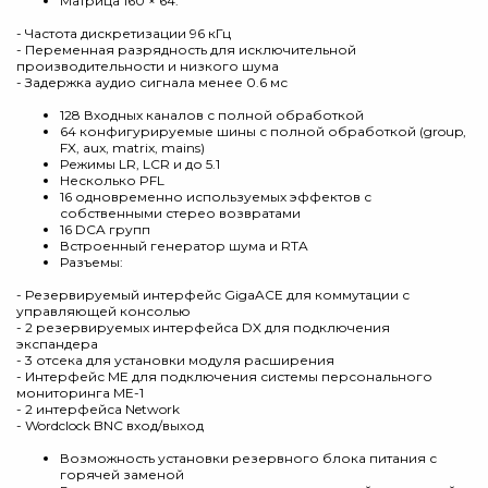
Матрица 160 × 64:
- Частота дискретизации 96 кГц
- Переменная разрядность для исключительной
производительности и низкого шума
- Задержка аудио сигнала менее 0.6 мс
128 Входных каналов с полной обработкой
64 конфигурируемые шины с полной обработкой (group,
FX, aux, matrix, mains)
Режимы LR, LCR и до 5.1
Несколько PFL
16 одновременно используемых эффектов с
собственными стерео возвратами
16 DCA групп
Встроенный генератор шума и RTA
Разъемы:
- Резервируемый интерфейс GigaACE для коммутации с
управляющей консолью
- 2 резервируемых интерфейса DX для подключения
экспандера
- 3 отсека для установки модуля расширения
- Интерфейс МЕ для подключения системы персонального
мониторинга МЕ-1
- 2 интерфейса Network
- Wordclock BNC вход/выход
Возможность установки резервного блока питания с
горячей заменой