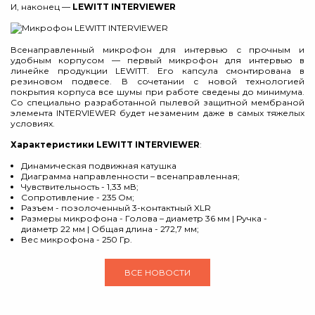
И, наконец —
LEWITT INTERVIEWER
Всенаправленный микрофон для интервью с прочным и
удобным корпусом — первый микрофон для интервью в
линейке продукции LEWITT. Его капсула смонтирована в
резиновом подвесе. В сочетании с новой технологией
покрытия корпуса все шумы при работе сведены до минимума.
Со специально разработанной пылевой защитной мембраной
элемента INTERVIEWER будет незаменим даже в самых тяжелых
условиях.
Характеристики LEWITT INTERVIEWER
:
Динамическая подвижная катушка
Диаграмма направленности – всенаправленная;
Чувствительность - 1,33 мВ;
Сопротивление - 235 Ом;
Разъем - позолоченный 3-контактный XLR
Размеры микрофона - Голова – диаметр 36 мм | Ручка -
диаметр 22 мм | Общая длина - 272,7 мм;
Вес микрофона - 250 Гр.
ВСЕ НОВОСТИ