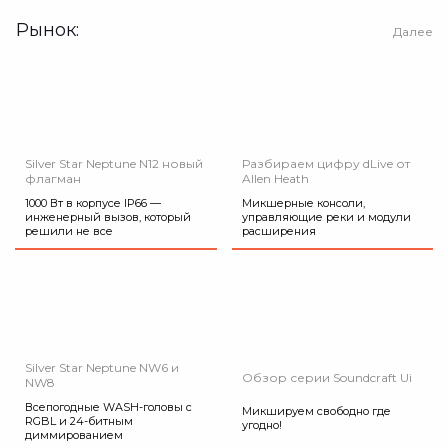
Рынок:
Далее
Silver Star Neptune N12 новый
Разбираем цифру dLive от
флагман
Allen Heath
1000 Вт в корпусе IP66 —
Микшерные консоли,
инженерный вызов, который
управляющие реки и модули
решили не все
расширения
Silver Star Neptune NW6 и
Обзор серии Soundcraft Ui
NW8
Всепогодные WASH-головы с
Микшируем свободно где
RGBL и 24-битным
угодно!
диммированием