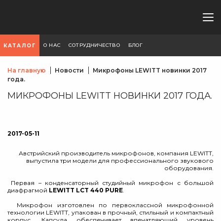
О НАС
СОТРУДНИЧЕСТВО
БЛОГ
КАТАЛОГ
На главную
Новости
Микрофоны LEWITT новинки 2017
года.
МИКРОФОНЫ LEWITT НОВИНКИ 2017 ГОДА.
2017-05-11
Австрийский производитель микрофонов, компания LEWITT,
выпустила три модели для профессионального звукового
оборудования.
Первая – конденсаторный студийный микрофон с большой
диафрагмой
LEWITT LCT 440 PURE
.
Микрофон изготовлен по первоклассной микрофонной
технологии LEWITT, упакован в прочный, стильный и компактный
корпус. Капсула обеспечивает впечатляющий уровень