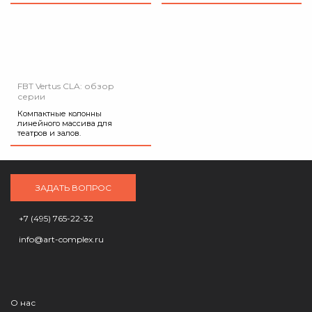
FBT Vertus CLA: обзор
серии
Компактные колонны
линейного массива для
театров и залов.
ЗАДАТЬ ВОПРОС
+7 (495) 765-22-32
info@art-complex.ru
О нас