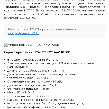
детализации и очень низкий уровень шума. Он имеет
кардиоидную модель направленности и поставляется с
креплением LCT 40 SH, ветрозащитой LCT 40 Wx, мягким чехлом
из кожзаменителя DTP 40 Lb и стильным магнитным поп-
фильтром LCT 50 PSx.
Микрофоны LEWITT представлены в каталоге →
микрофоны LEWITT
Характеристики LEWITT LCT 440 PURE
:
Внешне поляризованный элемент;
Лавсановая диафрагма толщиной 3 микрона с золотым
напылением;
Диаметр преобразователя - 25,4 мм;
Диаграмма направленности – кардиоидная;
Чувствительность - 27,4 мВ;
Соотношение сигнал / шум - 87 дБ;
Динамический диапазон - 133 дБ;
Фантомное питание - 48 В;
Макс. SPL - 140 дБ;
Сопротивление - 110 Ом;
Разъем - Позолоченный 3-контактный XLR;
Корпус микрофона - Литой под давлением цинк;
Размеры микрофона - 138 х 52 х 36 мм;