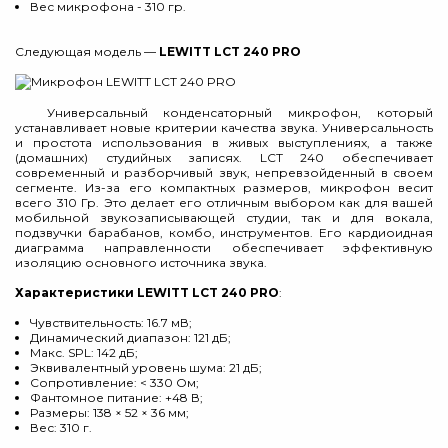
Вес микрофона - 310 гр.
Следующая модель —
LEWITT LCT 240 PRO
Универсальный конденсаторный микрофон, который
устанавливает новые критерии качества звука. Универсальность
и простота использования в живых выступлениях, а также
(домашних) студийных записях. LCT 240 обеспечивает
современный и разборчивый звук, непревзойденный в своем
сегменте. Из-за его компактных размеров, микрофон весит
всего 310 Гр. Это делает его отличным выбором как для вашей
мобильной звукозаписывающей студии, так и для вокала,
подзвучки барабанов, комбо, инструментов. Его кардиоидная
диаграмма направленности обеспечивает эффективную
изоляцию основного источника звука.
Характеристики LEWITT LCT 240 PRO
:
Чувствительность: 16.7 мВ;
Динамический диапазон: 121 дБ;
Макс. SPL: 142 дБ;
Эквивалентный уровень шума: 21 дБ;
Сопротивление: < 330 Ом;
Фантомное питание: +48 В;
Размеры: 138 × 52 × 36 мм;
Вес: 310 г.