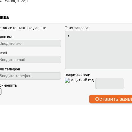
Масса, кг: 28,1
явка
ставьте контактные данные
Текст запроса
аше имя
-mail
аш телефон
Защитный код:
рикрепить
АНТУ
О нас
Световое оборудование
ООО