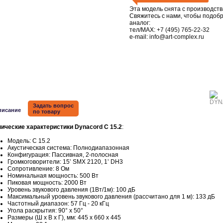
Эта модель снята с производств
Свяжитесь с нами, чтобы подоб
аналог:
тел/MAX:
+7 (495) 765-22-32
e-mail:
info@art-complex.ru
Задать вопрос
писание
по товару
нические характеристики Dynacord C 15.2
:
Модель: C 15.2
Акустическая система: Полнодиапазонная
Конфигурация: Пассивная, 2-полосная
Громкоговорители: 15‛ SMX 2120, 1‛ DH3
Сопротивление: 8 Ом
Номинальная мощность: 500 Вт
Пиковая мощность: 2000 Вт
Уровень звукового давления (1Вт/1м): 100 дБ
Максимальный уровень звукового давления (рассчитано для 1 м): 133 дБ
Частотный диапазон: 57 Гц - 20 кГц
Угола раскрытия: 90° х 50°
Размеры (Ш х В х Г), мм: 445 х 660 х 445