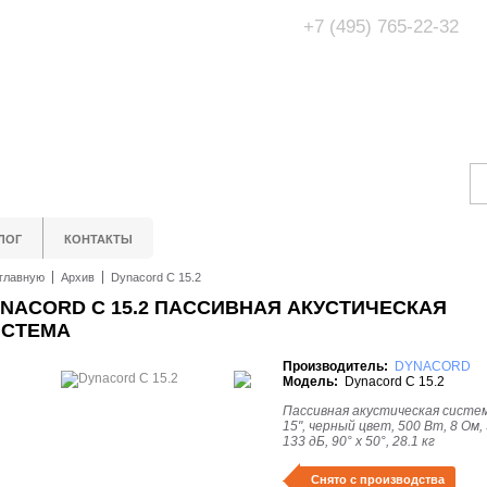
+7 (495) 765-22-32
Адрес Офис/Шоур
МО, г. Одинцово,
ЛОГ
КОНТАКТЫ
главную
Архив
Dynacord C 15.2
NACORD C 15.2 ПАССИВНАЯ АКУСТИЧЕСКАЯ
ИСТЕМА
Производитель:
DYNACORD
Модель:
Dynacord C 15.2
Пассивная акустическая систем
15", черный цвет, 500 Вт, 8 Ом,
133 дБ, 90° х 50°, 28.1 кг
Снято с производства