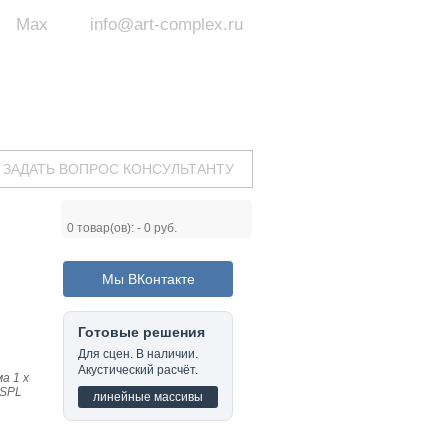
Max
info@art-complex.ru
ум:
 ул. Южная, д.8А, БЦ, офис №326
с 9 до 19 ч.
(Пн-Пт)
ЗАДАТЬ ВОПРОС КОНСУЛЬТАНТУ
0
товар(ов): -
0 руб.
Мы ВКонтакте
Готовые решения
Для сцен. В наличии.
Акустический расчёт.
а 1 x
 SPL
линейные массивы