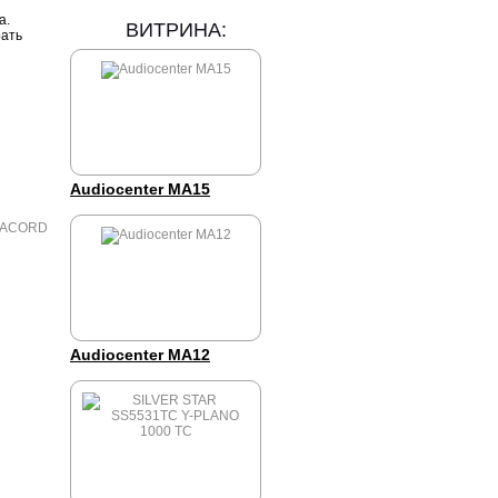
а.
ВИТРИНА:
рать
Audiocenter MA15
Audiocenter MA12