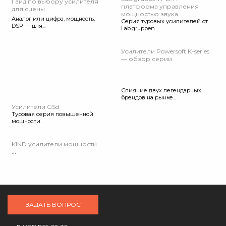
Гайд по выбору усилителя
платформа управления
для сцены
мощностью звука
Аналог или цифра, мощность,
Серия туровых усилителей от
DSP — для...
Lab.gruppen.
Усилители Powersoft K-series
— обзор серии
Слияние двух легендарных
брендов на рынке...
Усилители GSd
Туровая серия повышенной
мощности.
KIND усилители мощности
...
ЗАДАТЬ ВОПРОС