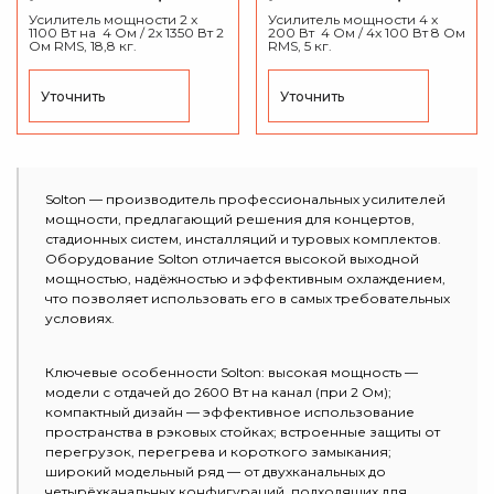
Усилитель мощности 2 x
Усилитель мощности 4 x
1100 Вт на 4 Ом / 2x 1350 Вт 2
200 Вт 4 Ом / 4x 100 Вт 8 Ом
Ом RMS, 18,8 кг.
RMS, 5 кг.
Уточнить
Уточнить
Solton — производитель профессиональных усилителей
мощности, предлагающий решения для концертов,
стадионных систем, инсталляций и туровых комплектов.
Оборудование Solton отличается высокой выходной
мощностью, надёжностью и эффективным охлаждением,
что позволяет использовать его в самых требовательных
условиях.
Ключевые особенности Solton: высокая мощность —
модели с отдачей до 2600 Вт на канал (при 2 Ом);
компактный дизайн — эффективное использование
пространства в рэковых стойках; встроенные защиты от
перегрузок, перегрева и короткого замыкания;
широкий модельный ряд — от двухканальных до
четырёхканальных конфигураций, подходящих для