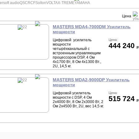
rsoft audio
QSC
RCF
Solton
VOLTA
X-TREME
YAMAHA
Цена
MASTERS MDA4-7000DM Усилитель
мощности
Цифровой усилитель
Цена:
444 240
мощности
р
четырёхканальный с
встроенным управляющим
процессором DSP, 4 Ом
4x1700 Вт, 8 Ом 4x1300 Вт.,
2U, 14,5 кг.
MASTERS MDA2-9000DP Усилитель
мощности
Цифровой усилитель
Цена:
515 724
мощности с DSP, 4 Ом
р
2x4000 Вт, 8 Ом 2x3000 Вт, 2
Ом 2x4500 Вт, 2U, вес 14,5 кг.