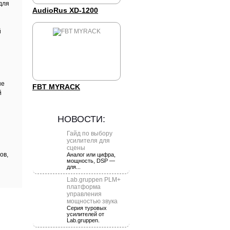
для
AudioRus XD-1200
й
ые
FBT MYRACK
й
НОВОСТИ:
Гайд по выбору
усилителя для
сцены
ов,
Аналог или цифра,
мощность, DSP —
для...
Lab.gruppen PLM+
платформа
управления
мощностью звука
Серия туровых
усилителей от
Lab.gruppen.