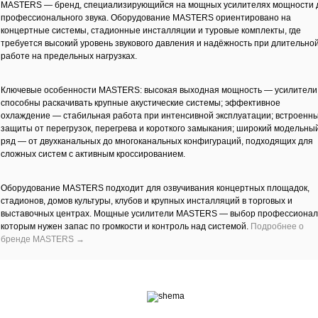
MASTERS — бренд, специализирующийся на мощных усилителях мощности 
профессионального звука. Оборудование MASTERS ориентировано на
концертные системы, стадионные инсталляции и туровые комплекты, где
требуется высокий уровень звукового давления и надёжность при длительно
работе на предельных нагрузках.
Ключевые особенности MASTERS: высокая выходная мощность — усилители
способны раскачивать крупные акустические системы; эффективное
охлаждение — стабильная работа при интенсивной эксплуатации; встроенн
защиты от перегрузок, перегрева и короткого замыкания; широкий модельны
ряд — от двухканальных до многоканальных конфигураций, подходящих для
сложных систем с активным кроссированием.
Оборудование MASTERS подходит для озвучивания концертных площадок,
стадионов, домов культуры, клубов и крупных инсталляций в торговых и
выставочных центрах. Мощные усилители MASTERS — выбор профессионал
которым нужен запас по громкости и контроль над системой.
Подробнее о
бренде MASTERS →