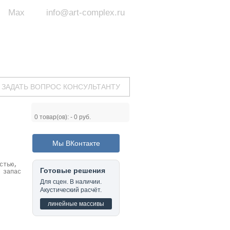
Max
info@art-complex.ru
ум:
 ул. Южная, д.8А, БЦ, офис №326
с 9 до 19 ч.
(Пн-Пт)
ЗАДАТЬ ВОПРОС КОНСУЛЬТАНТУ
0
товар(ов): -
0 руб.
Мы ВКонтакте
стью,
Готовые решения
 запас
Для сцен. В наличии.
Акустический расчёт.
линейные массивы