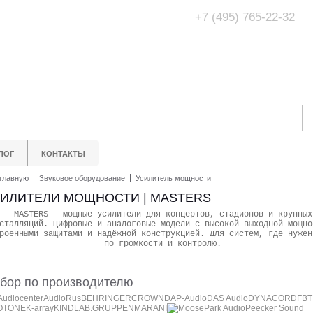
+7 (495) 765-22-32
Адрес Офис/Шоур
МО, г. Одинцово,
ЛОГ
КОНТАКТЫ
главную
Звуковое оборудование
Усилитель мощности
ИЛИТЕЛИ МОЩНОСТИ | MASTERS
MASTERS — мощные усилители для концертов, стадионов и крупных
сталляций. Цифровые и аналоговые модели с высокой выходной мощно
роенными защитами и надёжной конструкцией. Для систем, где нужен
по громкости и контролю.
бор по производителю
Audiocenter
AudioRus
BEHRINGER
CROWN
DAP-Audio
DAS Audio
DYNACORD
FBT
OTONE
K-array
KIND
LAB.GRUPPEN
MARANI
Moose
Park Audio
Peecker Sound