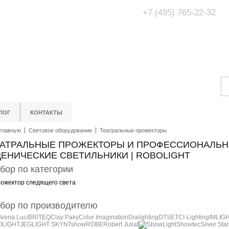
+7 (495) 765-22-32
Адрес Офис/Шоур
МО, г. Одинцово,
ЛОГ
КОНТАКТЫ
главную
Световое оборудование
Театральные прожекторы
ЕАТРАЛЬНЫЕ ПРОЖЕКТОРЫ И ПРОФЕССИОНАЛЬ
ЕНИЧЕСКИЕ СВЕТИЛЬНИКИ | ROBOLIGHT
бор по категории
ожектор следящего света
бор по производителю
Arena Luci
BRITEQ
Clay Paky
Color Imagination
Dialighting
DTS
ETC
I-Lighting
IMLIG
OLIGHT
JEG
LIGHT SKY
NTshow
ROBE
Robert Juliat
ShowLight
Showtec
Silver Star