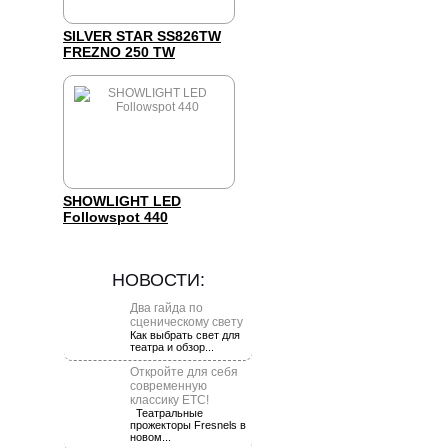
SILVER STAR SS826TW
FREZNO 250 TW
SHOWLIGHT LED
Followspot 440
НОВОСТИ:
Два гайда по
сценическому свету
Как выбрать свет для
театра и обзор...
Откройте для себя
современную
классику ETC!
Театральные
прожекторы Fresnels в
новом...