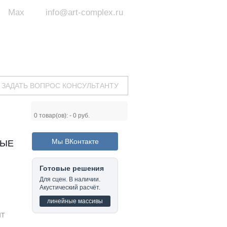
Max
info@art-complex.ru
ум:
 ул. Южная, д.8А, БЦ, офис №326
с 9 до 19 ч.
(Пн-Пт)
ЗАДАТЬ ВОПРОС КОНСУЛЬТАНТУ
0
товар(ов): -
0 руб.
Мы ВКонтакте
НЫЕ
Готовые решения
Для сцен. В наличии.
Акустический расчёт.
линейные массивы
HT