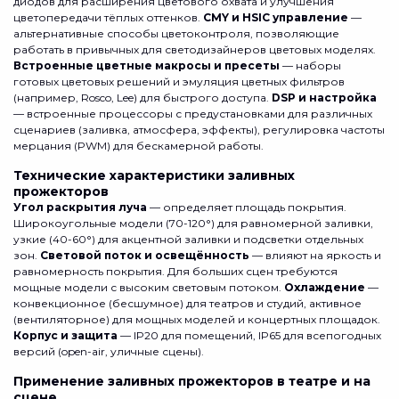
диодов для расширения цветового охвата и улучшения
цветопередачи тёплых оттенков.
CMY и HSIC управление
—
альтернативные способы цветоконтроля, позволяющие
работать в привычных для светодизайнеров цветовых моделях.
Встроенные цветные макросы и пресеты
— наборы
готовых цветовых решений и эмуляция цветных фильтров
(например, Rosco, Lee) для быстрого доступа.
DSP и настройка
— встроенные процессоры с предустановками для различных
сценариев (заливка, атмосфера, эффекты), регулировка частоты
мерцания (PWM) для бескамерной работы.
Технические характеристики заливных
прожекторов
Угол раскрытия луча
— определяет площадь покрытия.
Широкоугольные модели (70-120°) для равномерной заливки,
узкие (40-60°) для акцентной заливки и подсветки отдельных
зон.
Световой поток и освещённость
— влияют на яркость и
равномерность покрытия. Для больших сцен требуются
мощные модели с высоким световым потоком.
Охлаждение
—
конвекционное (бесшумное) для театров и студий, активное
(вентиляторное) для мощных моделей и концертных площадок.
Корпус и защита
— IP20 для помещений, IP65 для всепогодных
версий (open-air, уличные сцены).
Применение заливных прожекторов в театре и на
сцене