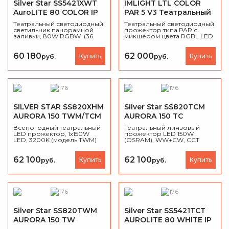
Silver Star SS5421XWT
IMLIGHT LTL COLOR
AuroLITE 80 COLOR IP
PAR 5 V3 Театральный
Театральный
прожектор
Театральный светодиодный
Театральный светодиодный
прожектор
светильник панорамной
заливающего света
прожектор типа PAR с
заливки, 80W RGBW (36
микшером цвета RGBL LED
заливающего света
LED каждого цвета) , 14
10 Вт 5 шт. Угол раскрытия
люкс на 5 м, оптика 72',
луча 15 (27) градусов.
CRI>90, управление DMX-
Встроеные пресеты
60 180
62 000
Купить
Купить
руб.
руб.
512, RDM, 7/7/12/16/17 /9 /15
белого цвета 2700К, 3200К,
каналов , в том числе
4200К, 4800К, 5600К,
варианты управления HSIC
8000К. Встроеные цветные
и CMY, 24 цветовых
пресеты и эффект
макросов, CCT 1800-
перелива цвета (радуга).
10000К, строб-эффект,
Охлаждение малошумящий
диммер, естественная
вентилятор.
конвекция.
SILVER STAR SS820XHM
Silver Star SS820TCM
AURORA 150 TWМ/TCМ
AURORA 150 TC
Театральный
Театральный
Всепогодный театральный
Театральный линзовый
прожектор
LED прожектор, 1х150W
прожектор
прожектор LED 150W
LED, 3200K (модель TWМ)
(OSRAM), WW+CW, ССТ
заливающего света
заливающего света
либо 5600K (модель TCМ),
4000-6000К, угол 16° (25°
CRI ≥ 95Ra, CQS > 95, угол
опционально), DMX-512,
раскрытия луча 16' (25'
RDM, CRI> 95Ra, CQS>95,
62 100
62 100
Купить
Купить
руб.
руб.
опционально), IP65.
IP65, вес 6,5 кг.
Silver Star SS820TWM
Silver Star SS5421TCT
AURORA 150 TW
AUROLITE 80 WHITE IP