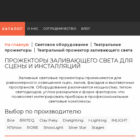
О НАС
СОТРУДНИЧЕСТВО
БЛОГ
КАТАЛОГ
На главную
Световое оборудование
Театральные
прожекторы
Театральный прожектор заливающего света
ПРОЖЕКТОРЫ ЗАЛИВАЮЩЕГО СВЕТА ДЛЯ
СЦЕНЫ И ИНСТАЛЛЯЦИЙ
Заливные световые прожекторы применяются для
равномерного освещения сцен, залов, фасадов и выставочных
пространств. Оборудование различается мощностью, типом
светодиодов, углом раскрытия и форм-фактором, что
позволяет интегрировать приборы в профессиональные
световые комплексы.
Выбор по производителю
Все
BRITEQ
Clay Paky
Dialighting
I-Lighting
IMLIGHT
NTshow
ROBE
ShowLight
Silver Star
Stage4