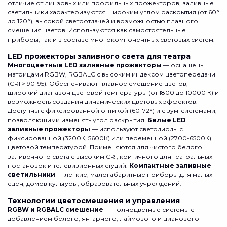
отличие от линзовых или профильных прожекторов, заливные
светильники характеризуются широким углом раскрытия (от 60°
до 120°), высокой светоотдачей и возможностью плавного
смешения цветов. Используются как самостоятельные
приборы, так и в составе многокомпонентных световых систем.
LED прожекторы заливного света для театра
Многоцветные LED заливные прожекторы
— оснащены
матрицами RGBW, RGBALC с высоким индексом цветопередачи
(CRI > 90-95). Обеспечивают плавное смешение цветов,
широкий диапазон цветовой температуры (от 1800 до 10000 К) и
возможность создания динамических цветовых эффектов.
Доступны с фиксированной оптикой (60-72°) и с зум-системами,
позволяющими изменять угол раскрытия.
Белые LED
заливные прожекторы
— используют светодиоды с
фиксированной (3200К, 5600К) или переменной (2700-6500К)
цветовой температурой. Применяются для чистого белого
заливочного света с высоким CRI, критичного для театральных
постановок и телевизионных студий.
Компактные заливные
светильники
— лёгкие, малогабаритные приборы для малых
сцен, домов культуры, образовательных учреждений.
Технологии цветосмешения и управления
RGBW и RGBALC смешение
— полноцветные системы с
добавлением белого, янтарного, лаймового и цианового