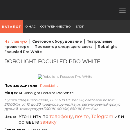
О НАС
СОТРУДНИЧЕСТВО
БЛОГ
КАТАЛОГ
На главную
Световое оборудование
Театральные
прожекторы
Прожектор следящего света
Robolight
Focusled Pro White
ROBOLIGHT FOCUSLED PRO WHITE
Производитель:
RoboLight
Модель:
Robolight Focusled Pro White
Пушка следящего света, LED 300 Вт. белый, световой поток:
21000Лм, от 10 до 20 градусов ручной зум, регулируемый фокус
ручной, температура 3000К, 4000К, 6500К, Вес: 6 кг.
Уточнить по
телефону
,
почте
,
Telegram
или
Цена:
оставьте
заявку
Гарантия:
12 месяцев