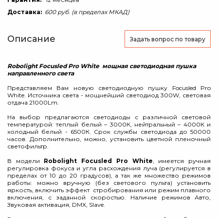
Доставка:
600 руб. (в пределах МКАД)
Описание
Задать вопрос
по товару
Robolight Focusled Pro White мощная светодиодная пушка
направленного света
Представляем Вам новую светодиодную пушку Focusled Pro
White. Источника света - мощнейший светодиод 300W, световая
отдача 21000Lm.
На выбор предлагаются светодиоды с различной световой
температурой: теплый белый – 3000К, нейтральный – 4000К и
холодный белый - 6500К. Срок службы светодиода до 50000
часов. Дополнительно, можно, установить цветной пленочный
светофильтр.
В модели
Robolight Focusled Pro White
, имеется ручная
регулировка фокуса и угла расхождения луча (регулируется в
пределах от 10 до 20 градусов), а так же множество режимов
работы: можно вручную (без светового пульта) установить
яркость, включить эффект стробирования или режим плавного
включения, с заданной скоростью. Наличие режимов Авто,
Звуковая активация, DMX, Slave.