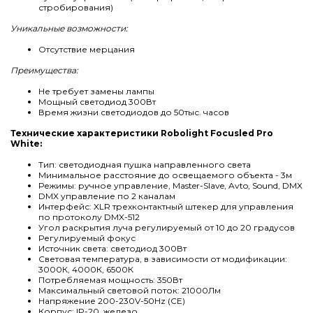
стробирования)
Уникальные возможности:
Отсутствие мерцания
Преимущества:
Не требует замены лампы
Мощный светодиод 300Вт
Время жизни светодиодов до 50тыс. часов
Технические характеристики Robolight Focusled Pro
White:
Тип: светодиодная пушка направленного света
Минимальное расстояние до освещаемого объекта - 3м
Режимы: ручное управление, Master-Slave, Avto, Sound, DMX
DMX управление по 2 каналам
Интерфейс: XLR трехконтактный штекер для управления
по протоколу DMX-512
Угол раскрытия луча регулируемый от 10 до 20 градусов
Регулируемый фокус
Источник света: светодиод 300Вт
Световая температура, в зависимости от модификации:
3000К, 4000К, 6500К
Потребляемая мощность: 350Вт
Максимальный световой поток: 21000Лм
Напряжение 200-230V-50Hz (CE)
Корпус: IP-20, железо