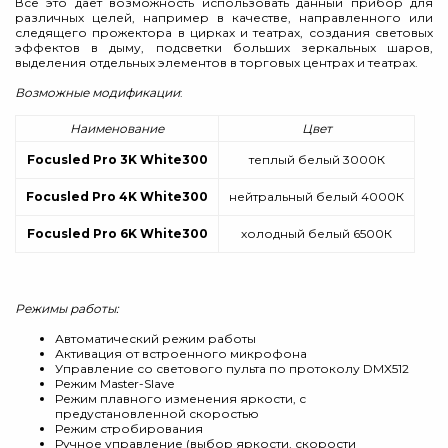
Все это дает возможность использовать данный прибор для
различных целей, например в качестве, направленного или
следящего прожектора в цирках и театрах, создания световых
эффектов в дыму, подсветки больших зеркальных шаров,
выделения отдельных элементов в торговых центрах и театрах.
Возможные модификации
:
Наименование
Цвет
Focusled Pro 3K White300
теплый белый 3000К
Focusled Pro 4K White300
нейтральный белый 4000К
Focusled Pro 6K White300
холодный белый 6500К
Режимы работы:
Автоматический режим работы
Активация от встроенного микрофона
Управление со светового пульта по протоколу DMX512
Режим Master-Slave
Режим плавного изменения яркости, с
предустановленной скоростью
Режим стробирования
Ручное управление (выбор яркости, скорости