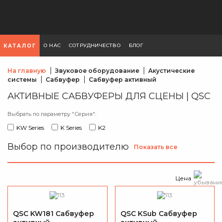
О НАС
СОТРУДНИЧЕСТВО
БЛОГ
КАТАЛОГ
На главную
Звуковое оборудование
Акустические
системы
Сабвуфер
Сабвуфер активный
АКТИВНЫЕ САБВУФЕРЫ ДЛЯ СЦЕНЫ | QSC
Выбрать по параметру "Серия":
KW Series
K Series
K2
Выбор по производителю
Показать все
Цена
QSC KW181 Сабвуфер
QSC KSub Сабвуфер