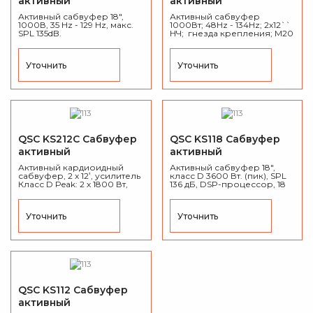
активный
активный
Активный сабвуфер 18",
Активный сабвуфер
1000В, 35 Hz - 129 Hz, макс.
1000Вт; 48Hz - 134Hz; 2х12``
SPL 135dB.
НЧ; гнезда крепления; M20
гнездо для крепления
штанги, макс. SPL 130dB.
Уточнить
Уточнить
QSC KS212C Сабвуфер
QSC KS118 Сабвуфер
активный
активный
Активный кардиоидный
Активный сабвуфер 18",
сабвуфер, 2 x 12‛, усилитель
класс D 3600 Вт. (пик), SPL
Класс D Peak: 2 х 1800 Вт,
136 дБ, DSP-процессор, 18
частота 39 Hz - 118 kHz, 180°
мм березовая фанера, вес
Кардиоида, SPL 132 dB @1 M,
47 кг.
peak, 18 мм. березовая
Уточнить
Уточнить
фанера.
QSC KS112 Сабвуфер
активный