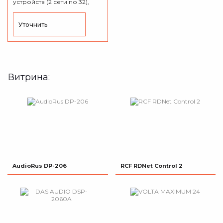
устройств (2 сети по 32),
подключение к ПК через
USB, мониторинг в
реальном времени,
Уточнить
автоматическое
обнаружение устройств,
сохранение
конфигураций.
Витрина:
AudioRus DP-206
RCF RDNet Control 2