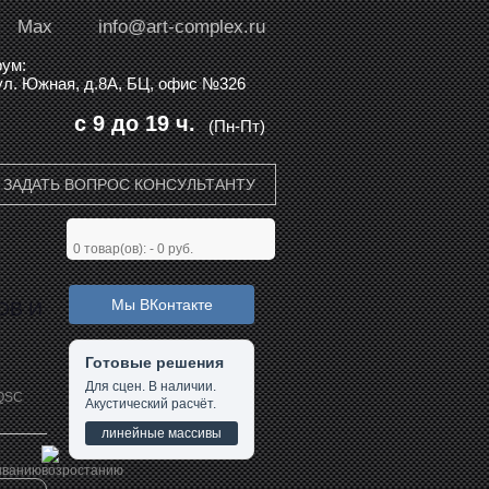
Max
info@art-complex.ru
ум:
 ул. Южная, д.8А, БЦ, офис №326
с 9 до 19 ч.
(Пн-Пт)
ЗАДАТЬ ВОПРОС КОНСУЛЬТАНТУ
0
товар(ов): -
0 руб.
Мы ВКонтакте
ОВ И
Готовые решения
Для сцен. В наличии.
QSC
Акустический расчёт.
линейные массивы