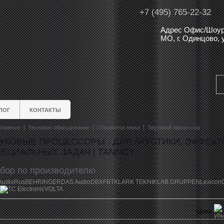
+7 (495) 765-22-32
Адрес Офис/Шоур
МО, г. Одинцово,
ЛОГ
КОНТАКТЫ
главную
Звуковое оборудование
Обработка звука
Звуковой процессор
УКОВЫЕ ПРОЦЕССОРЫ - ДЛЯ АКУСТИКИ, ЭФФЕКТ
ЕЦИАЛЬНЫХ ЗАДАЧ | TANNOY
бор по производителю
AudioRus
BEHRINGER
DAS Audio
DBX
FBT
KLARK TEKNIK
LAB.GRUPPEN
Lexicon
TC Electronic
VOLTA
Цена