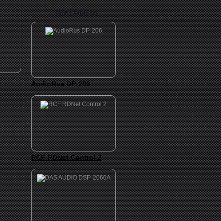
ВИТРИНА:
.
AudioRus DP-206
RCF RDNet Control 2