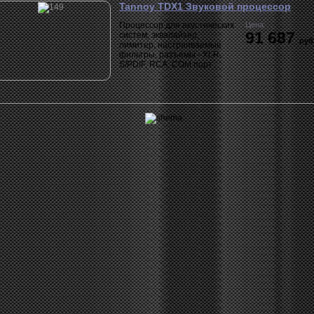
Tannoy TDX1 Звуковой процессор
Процессор для акустических
Цена:
91 687
систем, эквалайзер,
руб
лимитер, настраиваемые
фильтры, разъемы - XLR,
S/PDIF, RCA, COM порт .