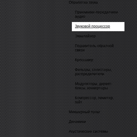
Обработка звука
Приемники-передатчики
аудио
Звуковой процессор
Эквалайзер
Подавитель обратной
связи
Кроссовер
Фильтры, сплиттеры,
распределители
Модуляторы, директ-
боксы, конверторы
Компрессор, лимитер,
гейт
Микшерный пульт
Динамики
Акустические системы