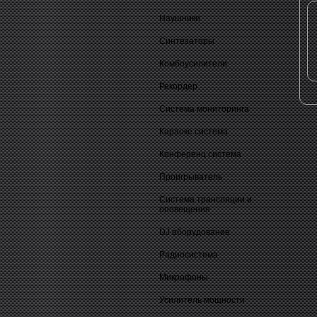
Наушники
Синтезаторы
Комбоусилители
Рекордер
Система мониторинга
Караоке система
Конференц система
Проигрыватель
Система трансляции и
оповещения
DJ оборудование
Радиосистема
Микрофоны
Усилитель мощности