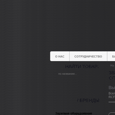
О НАС
СОТРУДНИЧЕСТВО
Б
НАЙТИ ТОВАР:
На 
ЗВ
СП
Вы
Все
RCF
/ БРЕНДЫ
Звуковое оборудование