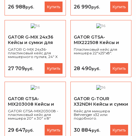
26 988
26 990
Купить
Купить
руб.
руб.
GATOR G-MIX 24x36
GATOR GTSA-
Кейсы и сумки для
MIX222508 Кейсы и
микшера
сумки для микшера
GATOR G-MIX 24x36-
Пластиковый кейс для
пластиковый кейс для
микшера 22"x25"x8".
микшерного пульта, 24" X
36" X 6.5" (дюймы)
27 709
28 490
Купить
Купить
руб.
руб.
GATOR GTSA-
GATOR G-TOUR
MIX203008 Кейсы и
X32NDH Кейсы и сумки
сумки для микшера
для микшера
GATOR GTSA-MIX203008 -
Кейс для микшера
пластиковый кейс для
Behrenger x32 или
микшера 20" x 30" x 8"
подобного.
29 647
30 884
Купить
Купить
руб.
руб.