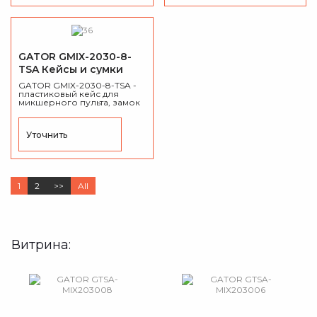
GATOR GMIX-2030-8-
TSA Кейсы и сумки
для микшера
GATOR GMIX-2030-8-TSA -
пластиковый кейс для
микшерного пульта, замок
TSA, 20" X 30" X 8"
Уточнить
1
2
>>
All
Витрина: