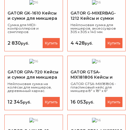
GATOR GK-1610 Кейсы
GATOR G-MIXERBAG-
и сумки для микшера
1212 Кейсы и сумки
для микшера
Сумка для MIDI-
Нейлоновая сумка для
контроллеров и
микшеров, аксессуаров
сэмплеров.
305 х 305 х 140 мм.
2 830
4 428
Купить
Купить
руб.
руб.
GATOR GPA-720 Кейсы
GATOR GTSA-
и сумки для микшера
MIX181806 Кейсы и
сумки для микшера
Нейлоновая сумка на
GATOR GTSA-MIX181806 -
колёсах для микшеров,
пластиковый кейс для
деревянный каркас.
микшера 8" x 18" x 6"
12 345
16 053
Купить
Купить
руб.
руб.