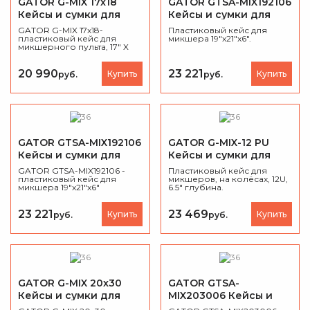
GATOR G-MIX 17x18
GATOR GTSA-MIX192106
Кейсы и сумки для
Кейсы и сумки для
микшера
микшера
GATOR G-MIX 17x18-
Пластиковый кейс для
пластиковый кейс для
микшера 19"x21"x6".
микшерного пульта, 17" X
18", 451х438х165 мм.
20 990
23 221
Купить
Купить
руб.
руб.
GATOR GTSA-MIX192106
GATOR G-MIX-12 PU
Кейсы и сумки для
Кейсы и сумки для
микшера
микшера
GATOR GTSA-MIX192106 -
Пластиковый кейс для
пластиковый кейс для
микшеров, на колёсах, 12U,
микшера 19"x21"x6"
6.5" глубина.
23 221
23 469
Купить
Купить
руб.
руб.
GATOR G-MIX 20x30
GATOR GTSA-
Кейсы и сумки для
MIX203006 Кейсы и
микшера
сумки для микшера