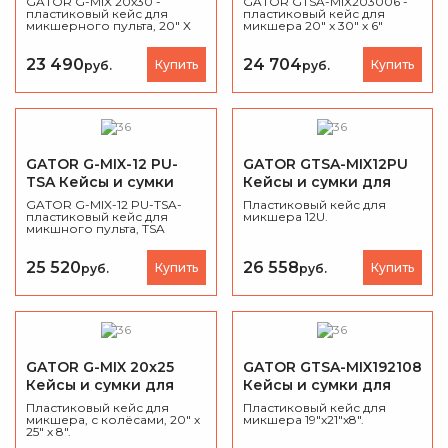
GATOR G-MIX 20x30 -
GATOR GTSA-MIX203006 -
пластиковый кейс для
пластиковый кейс для
микшерного пульта, 20" X
микшера 20" x 30" x 6"
30" X 6", на колесах.
23 490
24 704
Купить
Купить
руб.
руб.
GATOR G-MIX-12 PU-
GATOR GTSA-MIX12PU
TSA Кейсы и сумки
Кейсы и сумки для
для микшера
микшера
GATOR G-MIX-12 PU-TSA-
Пластиковый кейс для
пластиковый кейс для
микшера 12U.
микшного пульта, TSA
замок, 12U, 6.5" глубина
25 520
26 558
Купить
Купить
руб.
руб.
GATOR G-MIX 20x25
GATOR GTSA-MIX192108
Кейсы и сумки для
Кейсы и сумки для
микшера
микшера
Пластиковый кейс для
Пластиковый кейс для
микшера, с колёсами, 20" х
микшера 19"x21"x8".
25" х 8".