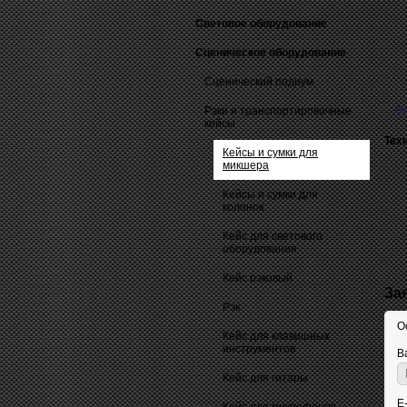
Световое оборудование
Сценическое оборудование
Сценический подиум
Рэки и транспортировочные
О
кейсы
Тех
Кейсы и сумки для
микшера
Кейсы и сумки для
колонок
Кейс для светового
оборудования
Кейс рэковый
За
Рэк
О
Кейс для клавишных
инструментов
В
Кейс для гитары
E