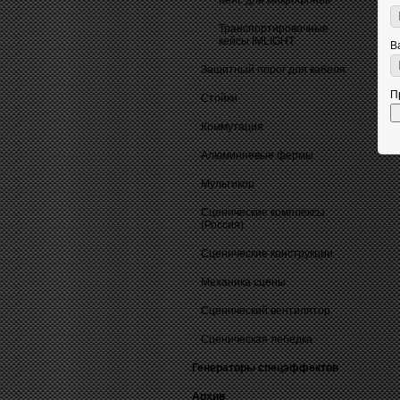
Кейс для микрофонов
Транспортировочные
кейсы IMLIGHT
В
Защитный порог для кабеля
П
Стойки
Коммутация
Алюминиевые фермы
Мультикор
Сценические комплексы
(Россия)
Сценические конструкции
Механика сцены
Сценический вентилятор
Сценическая лебедка
Генераторы спецэффектов
Архив