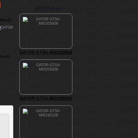
ВИТРИНА:
 МКАД)
GATOR GTSA-MIX203008
икшера
GATOR GTSA-MIX203006