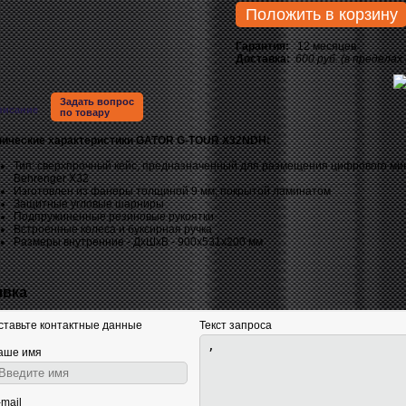
Положить в корзину
Гарантия:
12 месяцев
Доставка:
600 руб. (в пределах
Задать вопрос
писание
по товару
нические характеристики
GATOR G-TOUR X32NDH:
Тип: сверхпрочный кейс, предназначенный для размещения цифрового м
Behrenger X32
Изготовлен из фанеры толщиной 9 мм, покрытой ламинатом
Защитные угловые шарниры
Подпружиненные резиновые рукоятки
Встроенные колеса и буксирная ручка
Размеры внутренние - ДхШхВ - 900х531х200 мм
явка
ставьте контактные данные
Текст запроса
аше имя
-mail