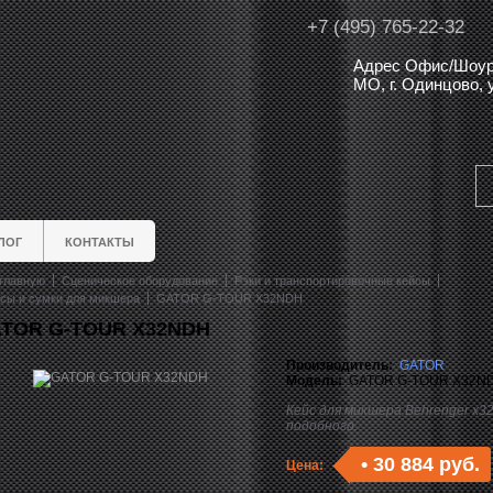
+7 (495) 765-22-32
Адрес Офис/Шоур
МО, г. Одинцово,
ЛОГ
КОНТАКТЫ
главную
Сценическое оборудование
Рэки и транспортировочные кейсы
сы и сумки для микшера
GATOR G-TOUR X32NDH
TOR G-TOUR X32NDH
Производитель:
GATOR
Модель:
GATOR G-TOUR X32N
Кейс для микшера Behrenger x32
подобного.
•
30 884 руб.
Цена: