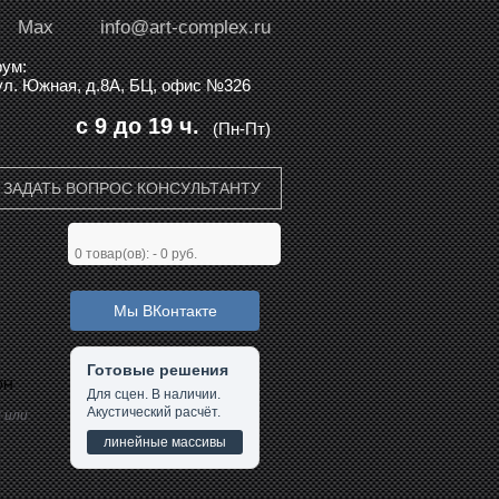
Max
info@art-complex.ru
ум:
 ул. Южная, д.8А, БЦ, офис №326
с 9 до 19 ч.
(Пн-Пт)
ЗАДАТЬ ВОПРОС КОНСУЛЬТАНТУ
0
товар(ов): -
0 руб.
Мы ВКонтакте
Готовые решения
DH
Для сцен. В наличии.
Акустический расчёт.
 или
линейные массивы