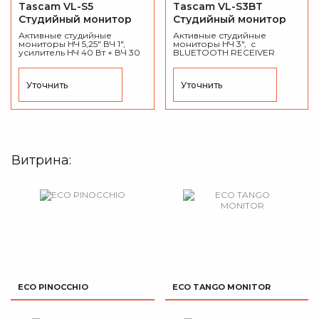
Tascam VL-S5
Tascam VL-S3BT
Студийный монитор
Студийный монитор
Активные студийные
Активные студийные
мониторы НЧ 5,25" ВЧ 1",
мониторы НЧ 3", с
усилитель НЧ 40 Вт + ВЧ 30
BLUETOOTH RECEIVER
Вт, 60 Гц - 22 кГц , разъёмы
усилитель 14 Вт + 14 Вт, 80 Гц
XLR/TRS combo
- 22 кГц , разъёмы RCA и
(balanced/unbalanced).
stereo mini-jack, 110 mm × 170
Уточнить
Уточнить
mm × 138 mm, вес активной
1.1 кг., пассивной 1.0 кг.
Витрина:
ECO PINOCCHIO
ECO TANGO MONITOR