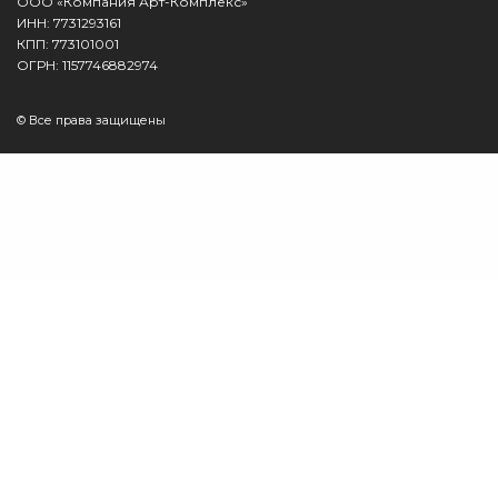
ООО «Компания Арт-Комплекс»
ИНН: 7731293161
КПП: 773101001
ОГРН: 1157746882974
© Все права защищены