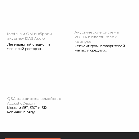
Акустические системы
Mestalla и ONI выбрали
VOLTA в пластиковом
акустику DAS Audio
корпусе
Легендарный стадион и
Сегмент громкоговорителей
японский ресторан...
малых и средних...
QSC расширила семейство
AcousticDesign
Модели S8T, S10T и S12 –
новинки в ряду...