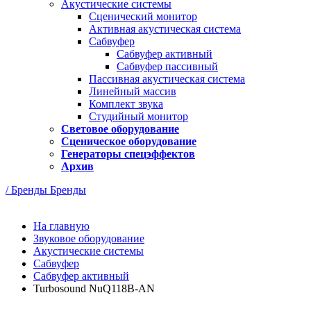
Акустические системы
Сценический монитор
Активная акустическая система
Сабвуфер
Сабвуфер активный
Сабвуфер пассивный
Пассивная акустическая система
Линейный массив
Комплект звука
Студийный монитор
Световое оборудование
Сценическое оборудование
Генераторы спецэффектов
Архив
/ Бренды
Бренды
На главную
Звуковое оборудование
Акустические системы
Сабвуфер
Сабвуфер активный
Turbosound NuQ118B-AN