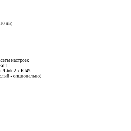
-10 дБ)
есеты настроек
dit
ut/Link 2 x RJ45
белый - опционально)