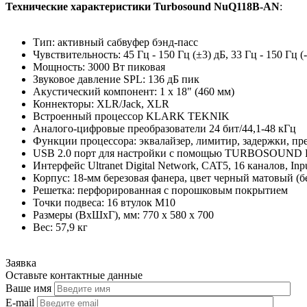
Технические характеристики Turbosound NuQ118B-AN
:
Тип: активный сабвуфер бэнд-пасс
Чувствительность: 45 Гц - 150 Гц (±3) дБ, 33 Гц - 150 Гц (
Мощность: 3000 Вт пиковая
Звуковое давление SPL: 136 дБ пик
Акустический компонент: 1 x 18" (460 мм)
Коннекторы: XLR/Jack, XLR
Встроенный процессор KLARK TEKNIK
Аналого-цифровые преобразователи 24 бит/44,1-48 кГц
Функции процессора: эквалайзер, лимитир, задержки, пр
USB 2.0 порт для настройки с помощью TURBOSOUND E
Интерфейс Ultranet Digital Network, CAT5, 16 каналов, Inp
Корпус: 18-мм березовая фанера, цвет черный матовый (
Решетка: перфорированная с порошковым покрытием
Точки подвеса: 16 втулок M10
Размеры (ВxШxГ), мм: 770 x 580 x 700
Вес: 57,9 кг
Заявка
Оставьте контактные данные
Ваше имя
E-mail