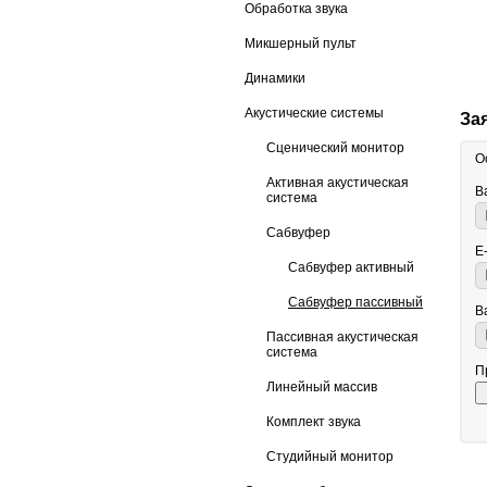
Обработка звука
Микшерный пульт
Динамики
Акустические системы
За
Сценический монитор
О
Активная акустическая
В
система
Сабвуфер
E
Сабвуфер активный
Сабвуфер пассивный
В
Пассивная акустическая
система
П
Линейный массив
Комплект звука
Студийный монитор