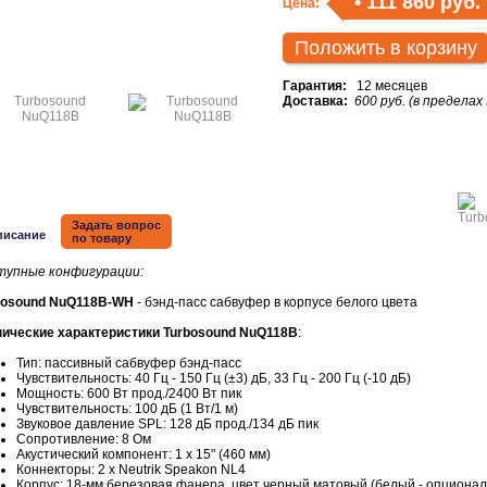
•
111 860 руб.
Цена:
Положить в корзину
Гарантия:
12 месяцев
Доставка:
600 руб. (в пределах
Задать вопрос
писание
по товару
тупные конфигурации:
bosound NuQ118B-WH
- бэнд-пасс сабвуфер в корпусе белого цвета
нические характеристики Turbosound NuQ118B
:
Тип: пассивный сабвуфер бэнд-пасс
Чувствительность: 40 Гц - 150 Гц (±3) дБ, 33 Гц - 200 Гц (-10 дБ)
Мощность: 600 Вт прод./2400 Вт пик
Чувствительность: 100 дБ (1 Вт/1 м)
Звуковое давление SPL: 128 дБ прод./134 дБ пик
Сопротивление: 8 Ом
Акустический компонент: 1 x 15" (460 мм)
Коннекторы: 2 x Neutrik Speakon NL4
Корпус: 18-мм березовая фанера, цвет черный матовый (белый - опционал