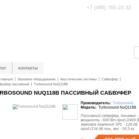
+7 (495) 765-22-32
Адрес Офис/Шоур
МО, г. Одинцово,
ЛОГ
КОНТАКТЫ
главную
Звуковое оборудование
Акустические системы
Сабвуфер
бвуфер пассивный
Turbosound NuQ118B
RBOSOUND NUQ118B ПАССИВНЫЙ САБВУФЕР
Производитель:
Turbosound
Модель:
Turbosound NuQ118B
Пассивный сабвуфер, динамик - 
мощность - 600 Вт прод./2400 В
звуковое давление SPL - 128 дБ
прод./134 дБ пик., вес - 56,5 кг.