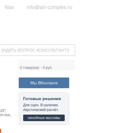
Max
info@art-complex.ru
ум:
 ул. Южная, д.8А, БЦ, офис №326
с 9 до 19 ч.
(Пн-Пт)
ЗАДАТЬ ВОПРОС КОНСУЛЬТАНТУ
0
товар(ов): -
0 руб.
Мы ВКонтакте
Готовые решения
Для сцен. В наличии.
Акустический расчёт.
18",
т пик,
линейные массивы