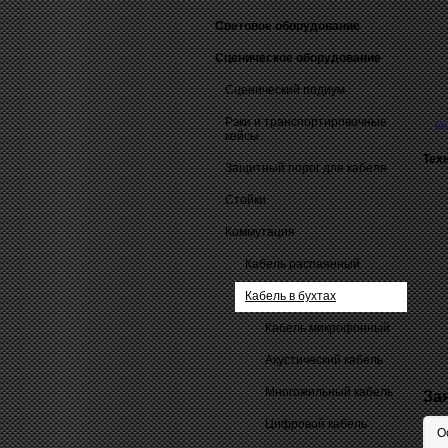
Световое оборудование
Сценическое оборудование
Сценический подиум
Рэки и транспортировочные
О
кейсы
Тех
Защитный порог для кабеля
Стойки
Коммутация
Кабель распаянный
Кабель в бухтах
Кабель микрофонный
Акустический кабель
Многожильный кабель
За
Цифровой кабель
О