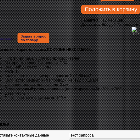
Положить в корзину
Гарантия:
12 месяцев
Доставка:
600 руб. (в пределах
Задать вопрос
писание
по товару
нические характеристики ROXTONE HFSC215/100:
Тип: гибкий кабель для громкоговорителей
Материал внешней изоляции: ПВХ
Внешний диаметр: 8,5 мм
AWG: 16
Количество и сечение проводников: 2 х 1,50 мм2
Количество медных жил в проводнике: 192 х 0,10 мм
Изоляция контактного кабеля: 3 мм
Температурный режим изоляции (гарантированный): -20º…+70ºС
Цвет: черный
Поставляется в катушках по 100 м
явка
ставьте контактные данные
Текст запроса