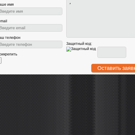
аше имя
-mail
аш телефон
Защитный код:
рикрепить