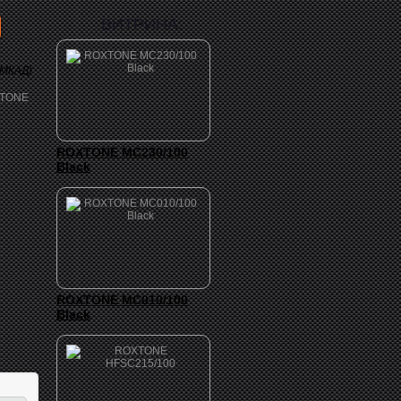
ВИТРИНА:
 МКАД)
ROXTONE MC230/100
Black
ROXTONE MC010/100
Black