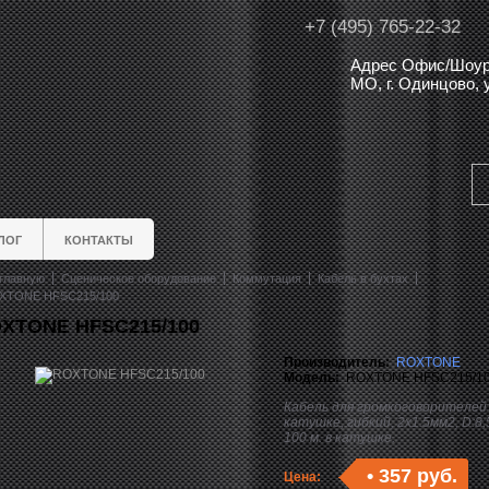
+7 (495) 765-22-32
Адрес Офис/Шоур
МО, г. Одинцово,
ЛОГ
КОНТАКТЫ
главную
Сценическое оборудование
Коммутация
Кабель в бухтах
XTONE HFSC215/100
XTONE HFSC215/100
Производитель:
ROXTONE
Модель:
ROXTONE HFSC215/1
Кабель для громкоговорителей
катушке, гибкий, 2x1.5мм2, D:8,
100 м. в катушке.
•
357 руб.
Цена: