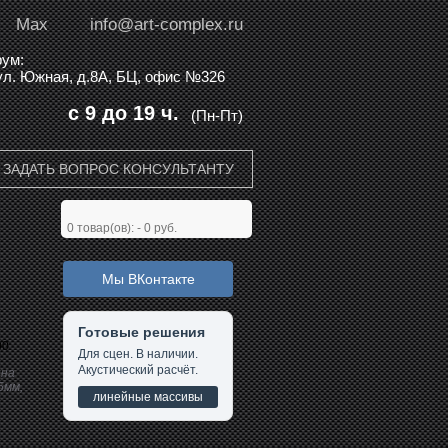
Max
info@art-complex.ru
ум:
 ул. Южная, д.8А, БЦ, офис №326
с 9 до 19 ч.
(Пн-Пт)
ЗАДАТЬ ВОПРОС КОНСУЛЬТАНТУ
0
товар(ов): -
0 руб.
Мы ВКонтакте
Готовые решения
00
Для сцен. В наличии.
Акустический расчёт.
 на
5мм,
линейные массивы