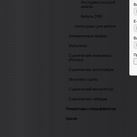
Инструментальный
В
кабель
Кабель DMX
E
Аксессуары для кабеля
Алюминиевые фермы
В
Мультикор
П
Сценические комплексы
(Россия)
Сценические конструкции
Механика сцены
Сценический вентилятор
Сценическая лебедка
Генераторы спецэффектов
Архив