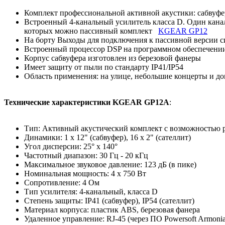
Комплект профессиональной активной акустики: сабвуфер
Встроенный 4-канальный усилитель класса D. Один канал 
которых можно пассивный комплект
KGEAR GP12
На борту Выходы для подключения к пассивной версии 
Встроенный процессор DSP на программном обеспечении 
Корпус сабвуфера изготовлен из березовой фанеры
Имеет защиту от пыли по стандарту IP41/IP54
Область применения: на улице, небольшие концерты и до
Технические характеристики KGEAR GP12A
:
Тип: Активный акустический комплект с возможностью 
Динамики: 1 x 12" (сабвуфер), 16 x 2" (сателлит)
Угол дисперсии: 25° x 140°
Частотный диапазон: 30 Гц - 20 кГц
Максимальное звуковое давление: 123 дБ (в пике)
Номинальная мощность: 4 x 750 Вт
Сопротивление: 4 Ом
Тип усилителя: 4-канальный, класса D
Степень защиты: IP41 (сабвуфер), IP54 (сателлит)
Материал корпуса: пластик ABS, березовая фанера
Удаленное управление: RJ-45 (через ПО Powersoft Armonia