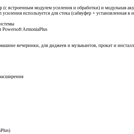
 (с встроенным модулем усиления и обработки) и модульная аку
усиления используется для стека (сабвуфер + установленная в не
системы
Powersoft ArmoniaPlus
машние вечеринки, для диджеев и музыкантов, прокат и инсталл
расширения
Plus)