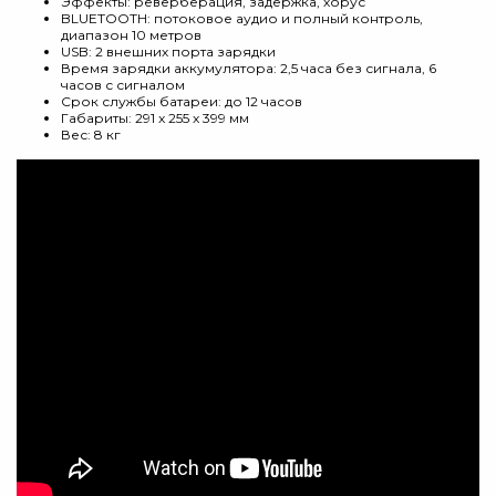
Эффекты: реверберация, задержка, хорус
BLUETOOTH: потоковое аудио и полный контроль,
диапазон 10 метров
USB: 2 внешних порта зарядки
Время зарядки аккумулятора: 2,5 часа без сигнала, 6
часов с сигналом
Срок службы батареи: до 12 часов
Габариты: 291 x 255 x 399 мм
Вес: 8 кг