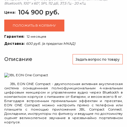
Bluetooth, 100° x 60°, SPL 112 дБ, 37,5 Гц - 20 кГц.
104 900 руб.
Цена:
ПОЛОЖИТЬ В КОРЗИНУ
Гарантия:
12 месяцев
Доставка:
600 руб. (в пределах МКАД)
Описание
Задать вопрос
по товару
JBL EON ONE Compact - двухполосная активная акустическая
система оснащеннная полнофункциональным 4-канальным
цифровым микшером и управлением аудио через Bluetooth в
компактном корпусе с питанием от батареи, и весом всего 8 кг.
Благодаря встроенным премиальным эффектам и пресетам,
EON ONE Compact можно настроить прямо с телефона или
планшета с помощью приложения JBL Compact Connect.
Докладчики, инструкторы по фитнесу и ведущие по достоинству
оценят великолепное звучание в чрезвычайно портативном
корпусе.