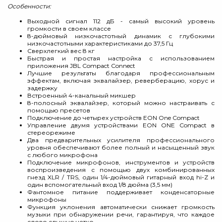
Особенности:
Выходной сигнал 112 дБ - самый высокий уровень
громкости в своем классе
8-дюймовый низкочастотный динамик с глубокими
низкочастотными характеристиками до 37,5 Гц
Сверхлегкий вес 8 кг
Быстрая и простая настройка с использованием
приложения JBL Compact Connect
Лучшие результаты благодаря профессиональным
эффектам, включая эквалайзер, реверберацию, хорус и
задержку
Встроенный 4-канальный микшер
8-полосный эквалайзер, который можно настраивать с
помощью пресетов
Подключение до четырех устройств EON One Compact
Управление двумя устройствами EON ONE Compact в
стереорежиме
Два предварительных усилителя профессионального
уровня обеспечивают более полный и насыщенный звук
с любого микрофона
Подключение микрофонов, инструментов и устройств
воспроизведения с помощью двух комбинированных
гнезд XLR / TRS, один 1/4-дюймовый гитарный вход hi-Z и
один вспомогательный вход 1/8 дюйма (3,5 мм)
Фантомное питание поддерживает конденсаторные
микрофоны
Функция уклонения автоматически снижает громкость
музыки при обнаружении речи, гарантируя, что каждое
слово слышно четко