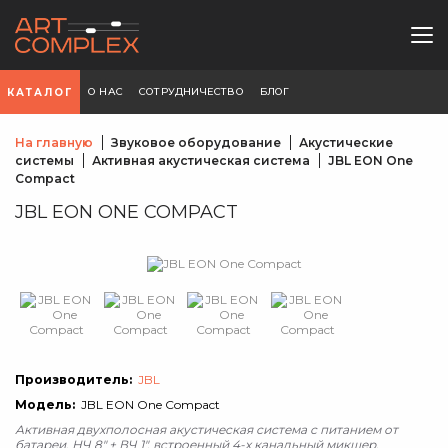
О НАС
СОТРУДНИЧЕСТВО
БЛОГ
КАТАЛОГ
На главную
Звуковое оборудование
Акустические
системы
Активная акустическая система
JBL EON One
Compact
JBL EON ONE COMPACT
Производитель:
JBL
Модель:
JBL EON One Compact
Активная двухполосная акустическая система с питанием от
батареи, НЧ 8" + ВЧ 1", встроенный 4-х канальный микшер,