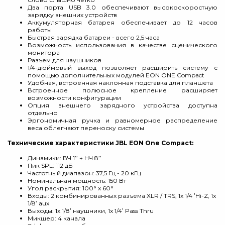
Два порта USB 3.0 обеспечивают высокоскоростную
зарядку внешних устройств
Аккумуляторная батарея обеспечивает до 12 часов
работы
Быстрая зарядка батареи - всего 2,5 часа
Возможность использования в качестве сценического
монитора
Разъем для наушников
1/4-дюймовый выход позволяет расширить систему с
помощью дополнительных модулей EON ONE Compact
Удобная, встроенная наклонная подставка для планшета
Встроенное полюсное крепление расширяет
возможности конфигурации
Опция внешнего зарядного устройства доступна
отдельно
Эргономичная ручка и равномерное распределение
веса облегчают переноску системы
Технические характеристики JBL EON One Compact:
Динамики: ВЧ 1’’ + НЧ 8’’
Пик SPL: 112 дБ
Частотный диапазон: 37,5 Гц - 20 кГц
Номинальная мощность: 150 Вт
Угол раскрытия: 100° x 60°
Входы: 2 комбинированных разъема XLR / TRS, 1x 1/4 ‛Hi-Z, 1x
1/8‛ aux
Выходы: 1x 1/8‛ наушники, 1x 1/4‛ Pass Thru
Микшер: 4 канала