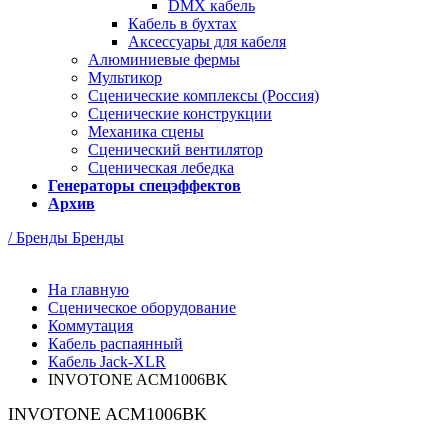
DMX кабель
Кабель в бухтах
Аксессуары для кабеля
Алюминиевые фермы
Мультикор
Сценические комплексы (Россия)
Сценические конструкции
Механика сцены
Сценический вентилятор
Сценическая лебедка
Генераторы спецэффектов
Архив
/ Бренды
Бренды
На главную
Сценическое оборудование
Коммутация
Кабель распаянный
Кабель Jack-XLR
INVOTONE ACM1006BK
INVOTONE ACM1006BK