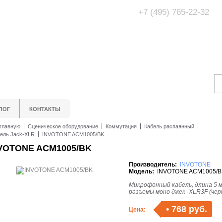
+7 (495) 765-22-32
Адрес Офис/Шоур
МО, г. Одинцово,
ЛОГ
КОНТАКТЫ
главную
Сценическое оборудование
Коммутация
Кабель распаянный
ель Jack-XLR
INVOTONE ACM1005/BK
VOTONE ACM1005/BK
Производитель:
INVOTONE
Модель:
INVOTONE ACM1005/B
Микрофонный кабель, длина 5 м
разъемы моно джек- XLR3F (чер
•
768 руб.
Цена: