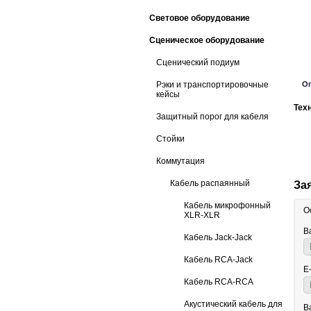
Световое оборудование
Сценическое оборудование
Сценический подиум
Рэки и транспортировочные
О
кейсы
Тех
Защитный порог для кабеля
Стойки
Коммутация
Кабель распаянный
За
Кабель микрофонный
О
XLR-XLR
В
Кабель Jack-Jack
Кабель RCA-Jack
E
Кабель RCA-RCA
Акустический кабель для
В