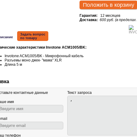
Положить в корзину
Гарантия:
12 месяцев
Доставка:
600 руб. (в пределах
Задать вопрос
писание
по товару
нические характеристики Invotone ACM1005/
BK:
Invotone ACM1005/BK - Микрофонный кабель
Разъемы моно джек- "мама" XLR
Длина 5 м
явка
ставьте контактные данные
Текст запроса
аше имя
-mail
аш телефон