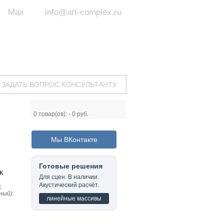
Max
info@art-complex.ru
ум:
 ул. Южная, д.8А, БЦ, офис №326
с 9 до 19 ч.
(Пн-Пт)
ЗАДАТЬ ВОПРОС КОНСУЛЬТАНТУ
0
товар(ов): -
0 руб.
Мы ВКонтакте
Готовые решения
K
Для сцен. В наличии.
Акустический расчёт.
,
ный).
линейные массивы