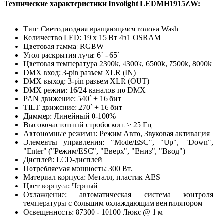
Технические характеристики Involight LEDMH1915ZW
:
Тип: Светодиодная вращающаяся голова Wash
Количество LED: 19 х 15 Вт 4в1 OSRAM
Цветовая гамма: RGBW
Угол раскрытия луча: 6` - 65`
Цветовая температура 2300k, 4300k, 6500k, 7500k, 8000k
DMX вход: 3-pin разъем XLR (IN)
DMX выход: 3-pin разъем XLR (OUT)
DMX режим: 16/24 каналов по DMX
PAN движение: 540` + 16 бит
TILT движение: 270` + 16 бит
Диммер: Линейный 0-100%
Высокочастотный стробоскоп: > 25 Гц
Автономные режимы: Режим Авто, Звуковая активация
Элементы управления: "Mode/ESC", "Up", "Down",
"Enter" ("Режим/ESC", "Вверх", "Вниз", "Ввод")
Дисплей: LCD-дисплей
Потребляемая мощность: 300 Вт.
Материал корпуса: Металл, пластик ABS
Цвет корпуса: Черный
Охлаждение: автоматическая система контроля
температуры с большим охлаждающим вентилятором
Освещенность: 87300 - 10100 Люкс @ 1 м