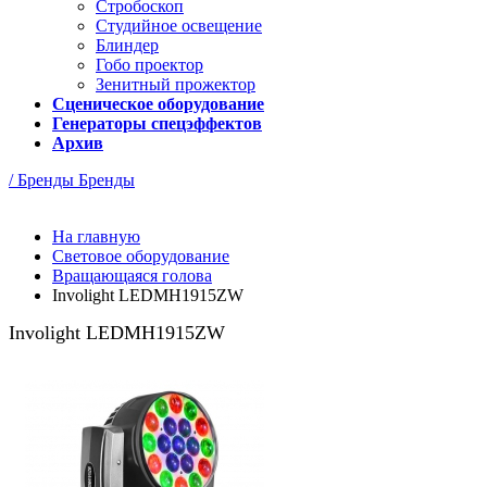
Стробоскоп
Студийное освещение
Блиндер
Гобо проектор
Зенитный прожектор
Сценическое оборудование
Генераторы спецэффектов
Архив
/ Бренды
Бренды
На главную
Световое оборудование
Вращающаяся голова
Involight LEDMH1915ZW
Involight LEDMH1915ZW