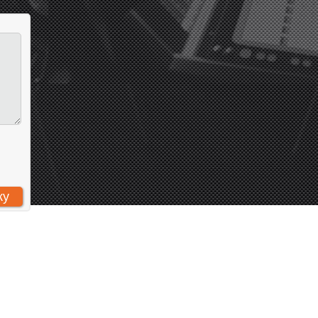
 «Компания Арт-Комплекс»
: 7731293161
: 773101001
Н: 1157746882974