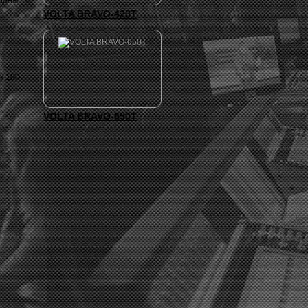
даны с
VOLTA BRAVO-420T
/ 100
VOLTA BRAVO-650T