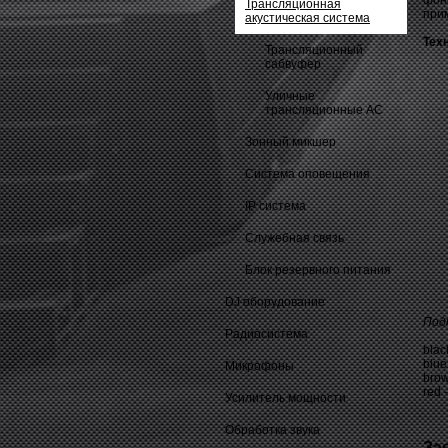
фон
Трансляционная
прим
акустическая система
Тех
Трансляционный
сабвуфер
Уличные
трансляционные АС
Зонный микшер
Система оповещения
IP система
Cлужебная связь
Блок резервного питания
DJ оборудование
Под
Радиосистема
blac
blue
Микрофоны
brow
red 
Усилитель мощности
Обработка звука
За