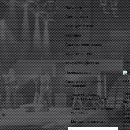
Наушники
Синтезаторы
Комбоусилители
Рекордер
Система мониторинга
Караоке система
О
Конференц система
Проигрыватель
FBT
Система трансляции и
оповещения
Сер
пре
Трансляционный
чре
усилитель мощности
Выс
вну
Трансляционный микшер-
Ита
усилитель
дин
пол
Матричные системы
кон
бас