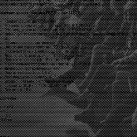
овой музыки на открытом воздухе. Все продукты серии Shadow соз
енением строгого стандарта EN 60529 класс защиты IP 55.
нические характеристики FBT Shadow 112CT:
Конфигурация: двухполосная
Мощность акустической системы: 300 Вт/1200 Вт пик
Рекомендуемая мощность усилителя: 600 Вт RMS
Линейный трансформатор 100 В с возможностью выбора мощности 200 Вт 
Вт
Номинальное сопротивление: 8 Ом
Частотная характеристика: 70 Гц - 20 кГц-6 дБ
Низкочастотный динамик: 12 - 2,5 мм катушки
Высокочастотный драйвер: 1 - 1,7 мм катушки
Чувствительность (@ 1 Вт / 1 м): 98 дБ
Максимальное продолжение / пик SPL: 124/128 дБ
Дисперсия: 90° коническая HxV
Частота кроссовера: 1,6 кГц
Рекомендуемый фильтр HP: 50 Гц - 24 дБ
Входной разъем: 4-х проводный кабель
Габариты (ШхВхГ): 430x430x400 мм
Вес нетто: 15 кг
ключение:
k - COM
 - NC
n - NC
- 8 Ohm
явка