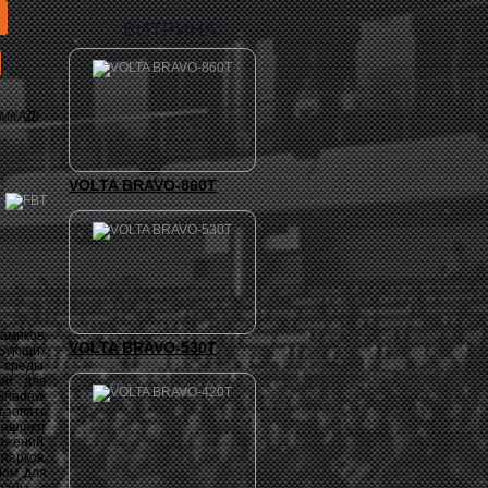
ВИТРИНА:
 МКАД)
VOLTA BRAVO-860T
миков,
VOLTA BRAVO-530T
ебующих
 среды.
ами для
hadow.
ьзовать
авляют
жений,
арков,
лом для