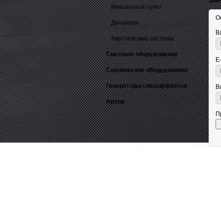
Микшерный пульт
О
Динамики
В
Акустические системы
Световое оборудование
E
Сценическое оборудование
Генераторы спецэффектов
В
Архив
П
ЗАДАТЬ ВОПРОС КОНСУЛЬТ
тел: +7 (495) 765-22-32
e-mail:
info@art-complex.ru