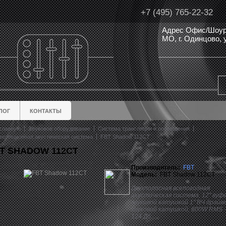
+7 (495) 765-22-32
Адрес Офис/Шоур
МО, г. Одинцово,
ЛОГ
КОНТАКТЫ
главную
Звуковое оборудование
Система трансляции и оповещения
нсляционная акустическая система
FBT Shadow 112CT
T SHADOW 112CT
Производитель:
FBT
Модель:
FBT Shadow 112CT
Двухполосная всепогодная
акустическая система, 12" вуфер
звуковой катушкой 1" ВЧ драйвер
звуковой катушкой, 600W RMS -
124 Дб.