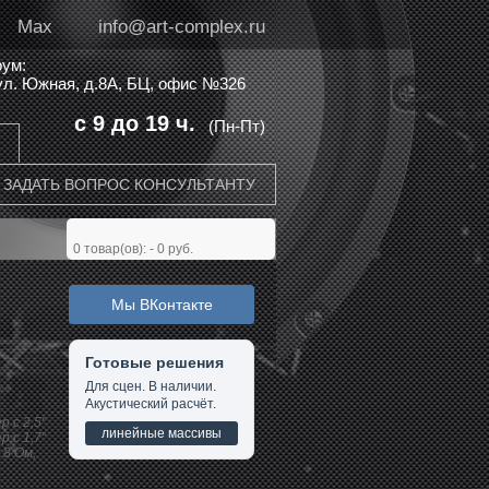
Max
info@art-complex.ru
ум:
 ул. Южная, д.8А, БЦ, офис №326
с 9 до 19 ч.
(Пн-Пт)
ЗАДАТЬ ВОПРОС КОНСУЛЬТАНТУ
0
товар(ов): -
0 руб.
Мы ВКонтакте
Готовые решения
Для сцен. В наличии.
Акустический расчёт.
 с 2,5"
линейные массивы
 с 1,7"
 8 Ом,