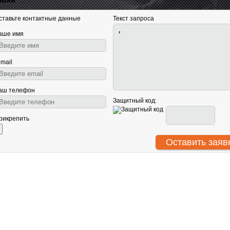
ставьте контактные данные
Текст запроса
аше имя
-mail
аш телефон
Защитный код:
рикрепить
АНТУ
О нас
Световое оборудование
ООО
Сотрудничество
Звуковое оборудование
ИНН
Гарантия
Генераторы спецэффектов
КПП
Политика
Сценическое оборудование
ОГР
конфиденциальности