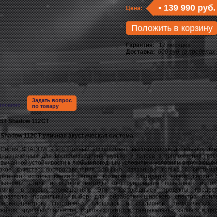
•
139 990 руб.
Цена:
Положить в корзину
Гарантия:
12 месяцев
Доставка:
600 руб. (в пределах
Задать вопрос
писание
по товару
 Shadow 112CT уличная акустическая система
ия SHADOW - это полный ассортимент высокопроизводительных дина
дназначенных для воспроизведения музыки и голоса в приложениях, тр
звычайной устойчивости к любым погодным условиям и условиям окружающей
окое качество воспроизведения, обычно связанное только с систем
треннего использования, теперь возможно благодаря новой серии S
льянский стиль и строгие методы конструирования позволяют испол
амики в любых помещениях. Эти «всепогодные» продукты предост
ьзователю правильный выбор для обработки широкого спектра прило
ференц-центров, спортивных площадок и стадионов, тематических п
сейнов, круизных лайнеров, торговых центров, танцевальных залов и в це