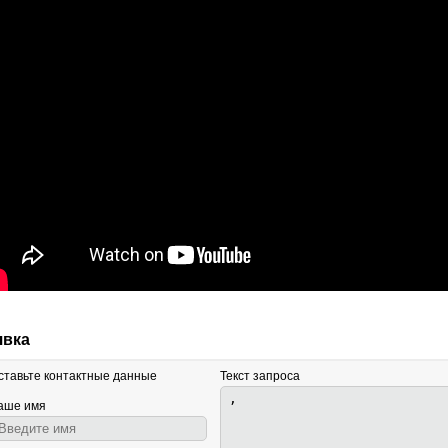
явка
ставьте контактные данные
Текст запроса
аше имя