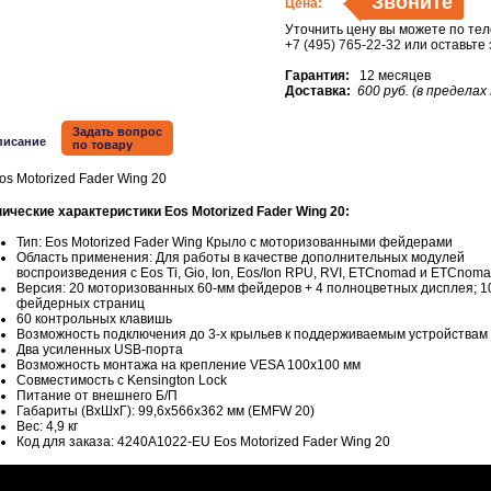
Звоните
Цена:
Уточнить цену вы можете по те
+7 (495) 765-22-32
или оставьте
Гарантия:
12 месяцев
Доставка:
600 руб. (в пределах
Задать вопрос
писание
по товару
нические характеристики Eos Motorized Fader Wing 20:
Тип: Eos Motorized Fader Wing Крыло с моторизованными фейдерами
Область применения: Для работы в качестве дополнительных модулей
воспроизведения с Eos Ti, Gio, Ion, Eos/Ion RPU, RVI, ETCnomad и ETCnoma
Версия: 20 моторизованных 60-мм фейдеров + 4 полноцветных дисплея; 1
фейдерных страниц
60 контрольных клавишь
Возможность подключения до 3-х крыльев к поддерживаемым устройствам
Два усиленных USB-порта
Возможность монтажа на крепление VESA 100x100 мм
Совместимость с Kensington Lock
Питание от внешнего Б/П
Габариты (ВхШхГ): 99,6х566х362 мм (EMFW 20)
Вес: 4,9 кг
Код для заказа: 4240A1022-EU Eos Motorized Fader Wing 20