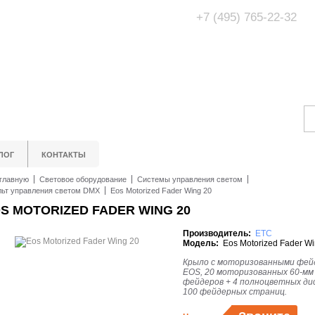
+7 (495) 765-22-32
Адрес Офис/Шоур
МО, г. Одинцово,
ЛОГ
КОНТАКТЫ
главную
Световое оборудование
Системы управления светом
ьт управления светом DMX
Eos Motorized Fader Wing 20
S MOTORIZED FADER WING 20
Производитель:
ETC
Модель:
Eos Motorized Fader Wi
Крыло с моторизованными фей
EOS, 20 моторизованных 60-мм
фейдеров + 4 полноцветных ди
100 фейдерных страниц.