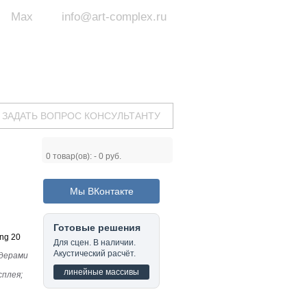
Max
info@art-complex.ru
ум:
 ул. Южная, д.8А, БЦ, офис №326
с 9 до 19 ч.
(Пн-Пт)
ЗАДАТЬ ВОПРОС КОНСУЛЬТАНТУ
0
товар(ов): -
0 руб.
Мы ВКонтакте
Готовые решения
ng 20
Для сцен. В наличии.
Акустический расчёт.
дерами
линейные массивы
сплея;