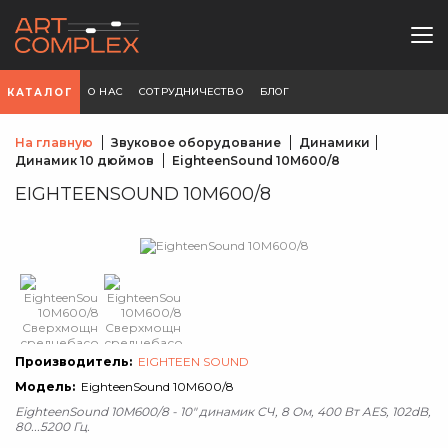
О НАС
СОТРУДНИЧЕСТВО
БЛОГ
КАТАЛОГ
На главную
Звуковое оборудование
Динамики
Динамик 10 дюймов
EighteenSound 10M600/8
EIGHTEENSOUND 10M600/8
Производитель:
EIGHTEEN SOUND
Модель:
EighteenSound 10M600/8
EighteenSound 10M600/8 - 10" динамик СЧ, 8 Ом, 400 Вт AES, 102dB,
80...5200 Гц.