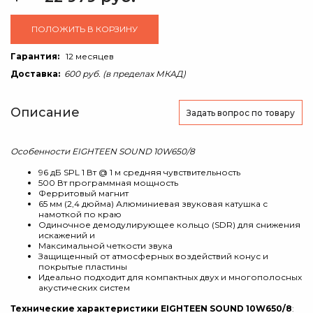
ПОЛОЖИТЬ В КОРЗИНУ
Гарантия:
12 месяцев
Доставка:
600 руб. (в пределах МКАД)
Описание
Задать вопрос
по товару
Особенности EIGHTEEN SOUND 10W650/8
96 дБ SPL 1 Вт @ 1 м средняя чувствительность
500 Вт программная мощность
Ферритовый магнит
65 мм (2,4 дюйма) Алюминиевая звуковая катушка с
намоткой по краю
Одиночное демодулирующее кольцо (SDR) для снижения
искажений и
Максимальной четкости звука
Защищенный от атмосферных воздействий конус и
покрытые пластины
Идеально подходит для компактных двух и многополосных
акустических систем
Технические характеристики EIGHTEEN SOUND 10W650/8
: