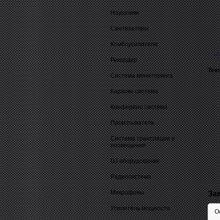
Наушники
Синтезаторы
Комбоусилители
О
Рекордер
Тех
Система мониторинга
Караоке система
Конференц система
Проигрыватель
Система трансляции и
оповещения
DJ оборудование
Радиосистема
Микрофоны
За
Усилитель мощности
О