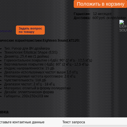
Положить в корзину
Гарантия:
12 месяцев
Доставка:
600 руб. (в пределах
Задать вопрос
писание
по товару
нические характеристики Eighteen Sound XT120:
Тип: Рупор для ВЧ драйвера
Технология Elliptical Shape (ESS)
Диаметр: 25,4 мм (1 дюйма)
Горизонтальное покрытие (-6дБ): 90° (2 кГц - 12,5 кГц)
Вертикальное покрытие (-6дБ): 60° (2 кГц - 12,5 кГц)
Индекс направленности: 15 дБ
Диапазон используемых частот выше 1,5 кГц
Рекомендуемая частота кроссовера: 2.0 кГц
Чувствительность: 108 дБ
Диапазон частот: 2 кГц - 18 кГц
Материал: отлитый в форму полиуретан
Дизайн: эллиптическая форма
Габариты: 200x150x103 мм
явка
ставьте контактные данные
Текст запроса