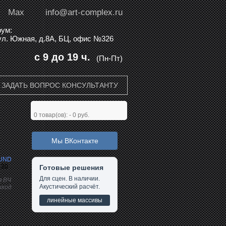
Max
info@art-complex.ru
ум:
 ул. Южная, д.8А, БЦ, офис №326
с 9 до 19 ч.
(Пн-Пт)
ЗАДАТЬ ВОПРОС КОНСУЛЬТАНТУ
0
товар(ов): -
0 руб.
Мы ВКонтакте
UND
120
Готовые решения
Для сцен. В наличии.
я ВЧ
Акустический расчёт.
ыход
линейные массивы