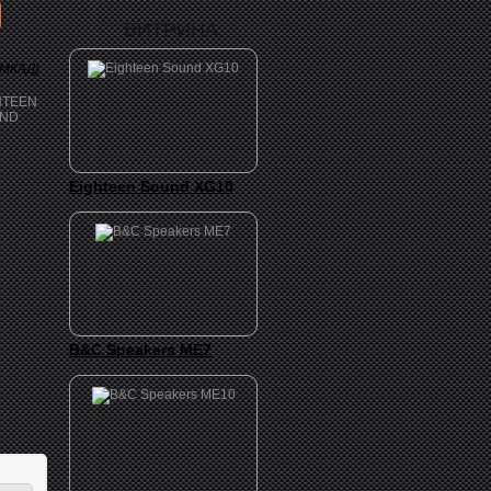
ВИТРИНА:
 МКАД)
Eighteen Sound XG10
B&C Speakers ME7