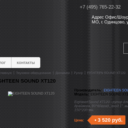
+7 (495) 765-22-32
Адрес Офис/Шоур
МО, г. Одинцово,
ЛОГ
КОНТАКТЫ
главную
Звуковое оборудование
Динамики
Рупор
EIGHTEEN SOUND XT120
GHTEEN SOUND XT120
Производитель:
EIGHTEEN SO
Модель:
EIGHTEEN SOUND XT
EighteenSound XT120 - рупор дл
драйвера, 90*60град., вход 1", в
150*200 мм.
•
3 520 руб.
Цена: