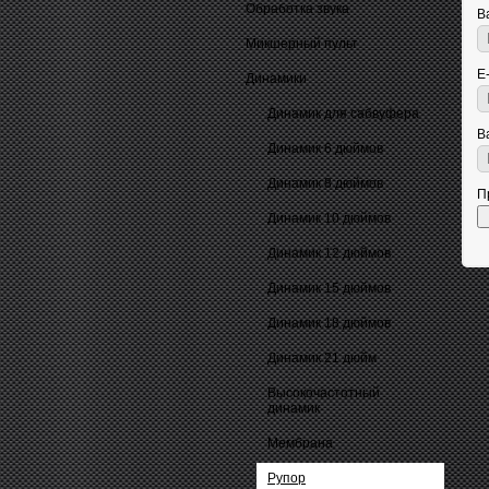
Обработка звука
В
Микшерный пульт
E
Динамики
Динамик для сабвуфера
В
Динамик 6 дюймов
Динамик 8 дюймов
П
Динамик 10 дюймов
Динамик 12 дюймов
Динамик 15 дюймов
Динамик 18 дюймов
Динамик 21 дюйм
Высокочастотный
динамик
Мембрана
Рупор