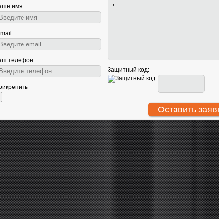
аше имя
-mail
аш телефон
Защитный код:
рикрепить