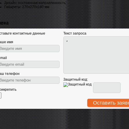
Дизайн: постоянная направленность
Габариты: 270x270x180 мм
явка
ставьте контактные данные
Текст запроса
аше имя
-mail
аш телефон
Защитный код:
рикрепить