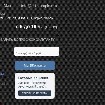
Max
info@art-complex.ru
ум:
 ул. Южная, д.8А, БЦ, офис №326
с 9 до 19 ч.
(Пн-Пт)
ЗАДАТЬ ВОПРОС КОНСУЛЬТАНТУ
0
товар(ов): -
0 руб.
C
Мы ВКонтакте
UND
1496C
Готовые решения
Для сцен. В наличии.
ля ВЧ
Акустический расчёт.
линейные массивы