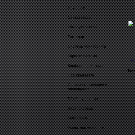
Наушники
Синтезаторы
Комбоусилители
Рекордер
Система мониторинга
Караоке система
О
Конференц система
Тех
Проигрыватель
Система трансляции и
оповещения
DJ оборудование
Радиосистема
Микрофоны
Усилитель мощности