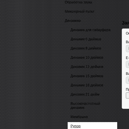
Обработка звука
Микшерный пульт
Динамики
За
Динамик для сабвуфера
О
Динамик 6 дюймов
В
Динамик 8 дюймов
Динамик 10 дюймов
E
Динамик 12 дюймов
В
Динамик 15 дюймов
Динамик 18 дюймов
П
Динамик 21 дюйм
Высокочастотный
динамик
Мембрана
Рупор