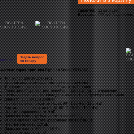
Положить в корзину
Гарантия:
12 месяцев
Доставка:
600 руб. (в пределах
Задать вопрос
писание
по товару
нические характеристики Eighteen Sound XR1496C:
Тип: Рупор для ВЧ драйвера
Высокая демпфирующая композитная структура
Униформно-осевой и внеосевой частотный отклик
Очень низкий уровень искажений при высоком звуковом давлении
Оптимизированный вес благодаря композитной структуре материала
Диаметр: 35,5 мм (1,4 дюйма)
Горизонтальное покрытие (-6дБ): 90° (1,25 кГц - 12,5 кГц)
Вертикальное покрытие (-6дБ): 60° (1,25 кГц - 12,5 кГц)
Индекс направленности: 9 дБ
Диапазон используемых частот выше 800 Гц
Рекомендуемая частота кроссовера: 800 Гц и выше
Чувствительность: 110 дБ
Диапазон частот: 800 Гц - 18 кГц
Материал: композитный