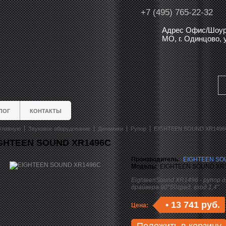
+7 (495) 765-22-32
Адрес Офис/Шоур
МО, г. Одинцово,
ЛОГ
КОНТАКТЫ
главную
Звуковое оборудование
Динамики
Рупор
EIGHTEEN SOUND XR1496
GHTEEN SOUND XR1496C
Производитель:
EIGHTEEN SO
Модель:
EIGHTEEN SOUND XR
EighteenSound XR1496 - рупор д
драйвера 90*60град. вход 1,4".
•
13 741 руб.
Цена: