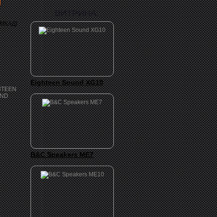
ВИТРИНА:
 МКАД)
Eighteen Sound XG10
B&C Speakers ME7