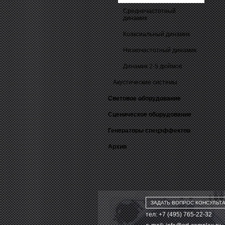
Среднечастотный
динамик
Коаксиальный динамик
Низкочастотный динамик
Динамик 2-5 дюймов
Акустические системы
Световое оборудование
Сценическое оборудование
Генераторы спецэффектов
Архив
ЗАДАТЬ ВОПРОС КОНСУЛЬТ
тел: +7 (495) 765-22-32