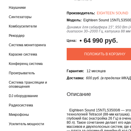
Наушники
Производитель:
EIGHTEEN SOUND
Синтезаторы
Модель:
Eighteen Sound 15NTLS3500
Комбоусилители
Динамик для сабвуфера 15", 950 Вт (
диапазон 30–2000 Гц, катушка 88 мм (
Рекордер
•
64 990 руб.
Цена:
Система мониторинга
ПОЛОЖИТЬ В КОРЗИНУ
Караоке система
Конференц система
Гарантия:
12 месяцев
Проигрыватель
Доставка:
600 руб. (в пределах МКАД
Система трансляции и
оповещения
Описание
DJ оборудование
Радиосистема
Eighteen Sound 15NTLS3500/8 — это 
технологией Tetracoil (88-мм катушк
Микрофоны
глубокий бас (настройка 26 Гц) в оче
80 л). Такое сочетание делает его и
Усилитель мощности
массивов и двухполосных систем, где 
— плата за огромный линейный ход (X