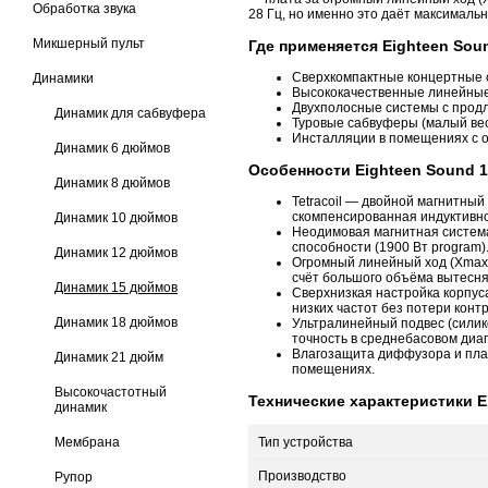
Обработка звука
28 Гц, но именно это даёт максимальн
Микшерный пульт
Где применяется Eighteen Sou
Сверхкомпактные концертные с
Динамики
Высококачественные линейные м
Двухполосные системы с прод
Динамик для сабвуфера
Туровые сабвуферы (малый вес 
Инсталляции в помещениях с 
Динамик 6 дюймов
Особенности Eighteen Sound 
Динамик 8 дюймов
Tetracoil — двойной магнитный
скомпенсированная индуктивно
Динамик 10 дюймов
Неодимовая магнитная система 
способности (1900 Вт program)
Динамик 12 дюймов
Огромный линейный ход (Xmax 1
счёт большого объёма вытесня
Динамик 15 дюймов
Сверхнизкая настройка корпуса
низких частот без потери конт
Динамик 18 дюймов
Ультралинейный подвес (силик
точность в среднебасовом диа
Влагозащита диффузора и плас
Динамик 21 дюйм
помещениях.
Высокочастотный
Технические характеристики E
динамик
Мембрана
Тип устройства
Производство
Рупор