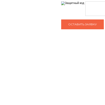
ЗАДАТЬ ВОПРОС КОНСУЛЬТАНТУ
тел: +7 (495) 765-22-32
О нас
Сотрудничество
e-mail:
info@art-complex.ru
Гарантия
Политика
конфиденциальнос
Вакансии