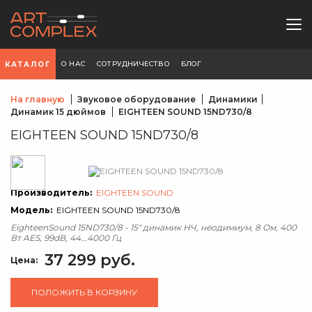
О НАС
СОТРУДНИЧЕСТВО
БЛОГ
КАТАЛОГ
На главную
Звуковое оборудование
Динамики
Динамик 15 дюймов
EIGHTEEN SOUND 15ND730/8
EIGHTEEN SOUND 15ND730/8
Производитель:
EIGHTEEN SOUND
Модель:
EIGHTEEN SOUND 15ND730/8
EighteenSound 15ND730/8 - 15" динамик НЧ, неодимиум, 8 Ом, 400
Вт AES, 99dB, 44...4000 Гц
37 299 руб.
Цена:
ПОЛОЖИТЬ В КОРЗИНУ