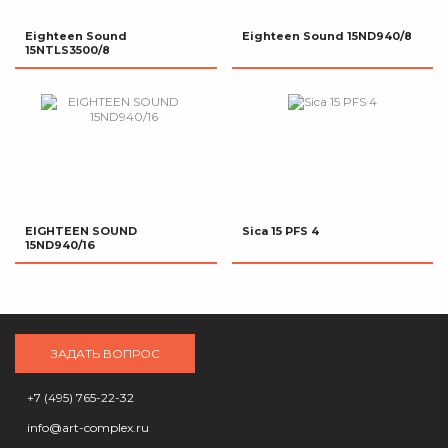
Eighteen Sound
Eighteen Sound 15ND940/8
15NTLS3500/8
EIGHTEEN SOUND
Sica 15 PFS 4
15ND940/16
ЗАДАТЬ ВОПРОС
+7 (495) 765-22-32
info@art-complex.ru