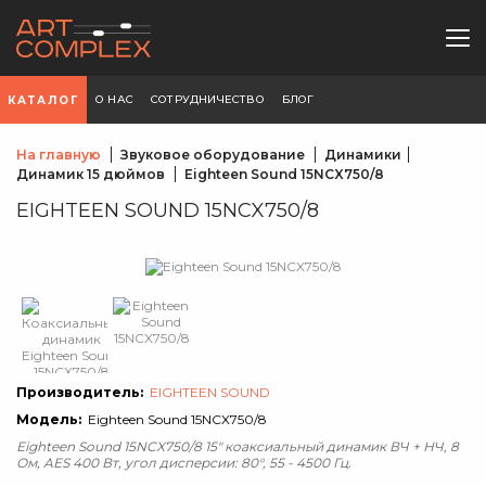
О НАС
СОТРУДНИЧЕСТВО
БЛОГ
КАТАЛОГ
На главную
Звуковое оборудование
Динамики
Динамик 15 дюймов
Eighteen Sound 15NCX750/8
EIGHTEEN SOUND 15NCX750/8
Производитель:
EIGHTEEN SOUND
Модель:
Eighteen Sound 15NCX750/8
Eighteen Sound 15NCX750/8 15" коаксиальный динамик ВЧ + НЧ, 8
Ом, AES 400 Вт, угол дисперсии: 80°, 55 - 4500 Гц.