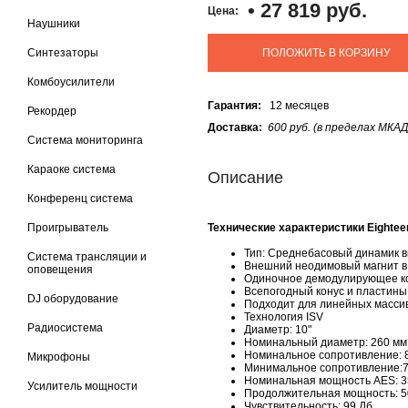
•
27 819 руб.
Цена:
Наушники
Синтезаторы
ПОЛОЖИТЬ В КОРЗИНУ
Комбоусилители
Гарантия:
12 месяцев
Рекордер
Доставка:
600 руб. (в пределах МКАД
Система мониторинга
Караоке система
Описание
Конференц система
Проигрыватель
Технические характеристики Eighte
Тип: Среднебасовый динамик 
Система трансляции и
Внешний неодимовый магнит в
оповещения
Одиночное демодулирующее ко
Всепогодный конус и пластины
DJ оборудование
Подходит для линейных массив
Технология ISV
Радиосистема
Диаметр: 10"
Номинальный диаметр: 260 мм
Номинальное сопротивление: 
Микрофоны
Минимальное сопротивление:7
Номинальная мощность AES: 3
Усилитель мощности
Продолжительная мощность: 5
Чувствительность: 99 Дб