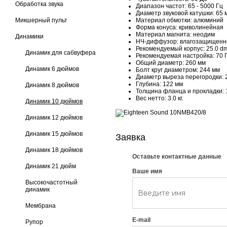
Обработка звука
Диапазон частот: 65 - 5000 Гц
Диаметр звуковой катушки: 65 
Микшерный пульт
Материал обмотки: алюминий
Форма конуса: криволинейная
Материал магнита: неодим
Динамики
НЧ-диффузор: влагозащищен
Рекомендуемый корпус: 25.0 d
Динамик для сабвуфера
Рекомендуемая настройка: 70 
Общий диаметр: 260 мм
Динамик 6 дюймов
Болт круг диаметром: 244 мм
Диаметр выреза перегородки: 
Глубина: 122 мм
Динамик 8 дюймов
Толщина фланца и прокладки: 
Вес нетто: 3.0 кг.
Динамик 10 дюймов
Динамик 12 дюймов
Динамик 15 дюймов
Заявка
Динамик 18 дюймов
Оставьте контактные данные
Динамик 21 дюйм
Ваше имя
Высокочастотный
динамик
Мембрана
E-mail
Рупор