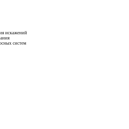
ия искажений
вания
осных систем