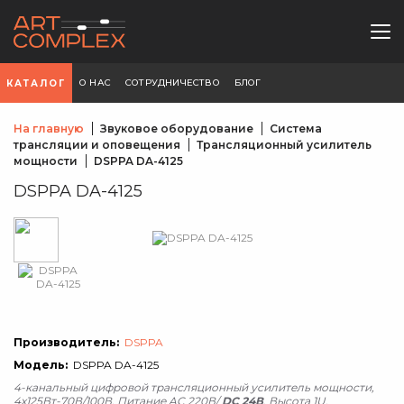
О НАС
СОТРУДНИЧЕСТВО
БЛОГ
КАТАЛОГ
На главную
Звуковое оборудование
Система
трансляции и оповещения
Трансляционный усилитель
мощности
DSPPA DA-4125
DSPPA DA-4125
Производитель:
DSPPA
Модель:
DSPPA DA-4125
4-канальный цифровой трансляционный усилитель мощности,
4х125Вт-70В/100В, Питание AC 220В/
DC 24В
. Высота 1U.