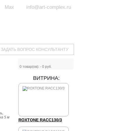
Max
info@art-complex.ru
ум:
 ул. Южная, д.8А, БЦ, офис №326
с 9 до 19 ч.
(Пн-Пт)
ЗАДАТЬ ВОПРОС КОНСУЛЬТАНТУ
0
товар(ов): -
0 руб.
ВИТРИНА:
ь,
на 5 м
ROXTONE RACC130/3