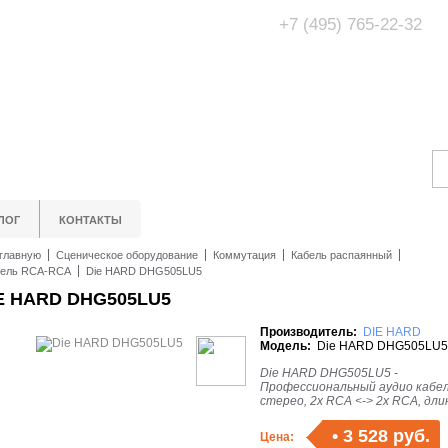
+7 (495) 765-22-32
Адрес Офис/Шоур
МО, г. Одинцово,
ЛОГ
КОНТАКТЫ
главную
Сценическое оборудование
Коммутация
Кабель распаянный
бель RCA-RCA
Die HARD DHG505LU5
E HARD DHG505LU5
Производитель:
DIE HARD
Модель:
Die HARD DHG505LU5
Die HARD DHG505LU5 -
Профессиональный аудио кабел
стерео, 2х RCA <-> 2х RCA, дли
•
3 528 руб.
Цена: