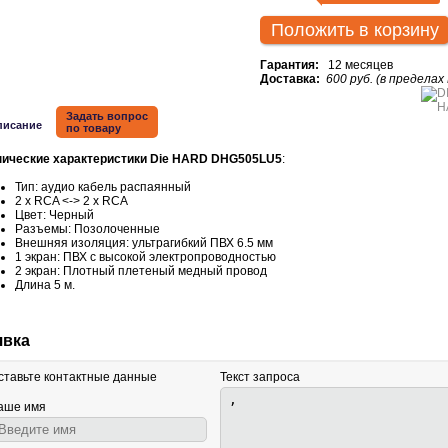
Положить в корзину
Гарантия:
12 месяцев
Доставка:
600 руб. (в пределах
Задать вопрос
писание
по товару
нические характеристики Die HARD DHG505LU5
:
Тип: аудио кабель распаянный
2 х RCA <-> 2 х RCA
Цвет: Черный
Разъемы: Позолоченные
Внешняя изоляция: ультрагибкий ПВХ 6.5 мм
1 экран: ПВХ с высокой электропроводностью
2 экран: Плотный плетеный медный провод
Длина 5 м.
явка
ставьте контактные данные
Текст запроса
аше имя