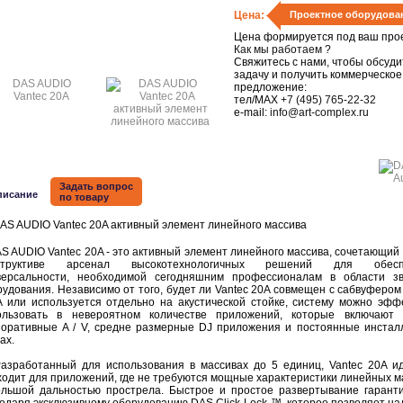
Цена:
Проектное оборудова
Цена формируется под ваш прое
Как мы работаем ?
Свяжитесь с нами, чтобы обсуди
задачу и получить коммерческое
предложение:
тел/MAX
+7 (495) 765-22-32
e-mail:
info@art-complex.ru
Задать вопрос
писание
по товару
 AUDIO Vantec 20A - это активный элемент линейного массива, сочетающий 
структиве арсенал высокотехнологичных решений для обесп
версальности, необходимой сегодняшним профессионалам в области зв
удования. Независимо от того, будет ли Vantec 20A совмещен с сабвуфером 
A или используется отдельно на акустической стойке, систему можно эфф
ользовать в невероятном количестве приложений, которые включают
поративные A / V, средне размерные DJ приложения и постоянные инстал
ах.
работанный для использования в массивах до 5 единиц, Vantec 20A и
ходит для приложений, где не требуются мощные характеристики линейных м
ольшой дальностью прострела. Быстрое и простое развертывание гарант