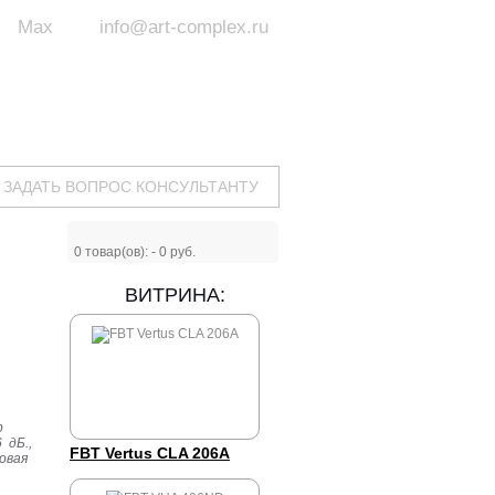
Max
info@art-complex.ru
ум:
 ул. Южная, д.8А, БЦ, офис №326
с 9 до 19 ч.
(Пн-Пт)
ЗАДАТЬ ВОПРОС КОНСУЛЬТАНТУ
0
товар(ов): -
0 руб.
ВИТРИНА:
p
 дБ.,
FBT Vertus CLA 206A
зовая