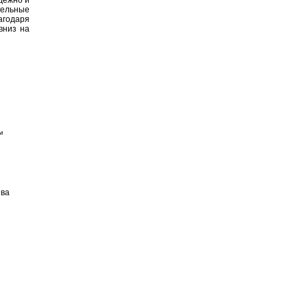
дежно и
дельные
агодаря
вниз на
™
ива