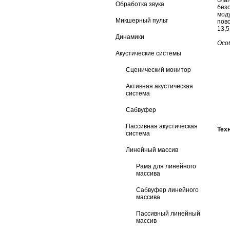
бла
Обработка звука
без
мод
Микшерный пульт
пов
13,5
Динамики
Осо
Акустические системы
Сценический монитор
Активная акустическая
система
Сабвуфер
Пассивная акустическая
Тех
система
Линейный массив
Рама для линейного
массива
Сабвуфер линейного
массива
Пассивный линейный
массив