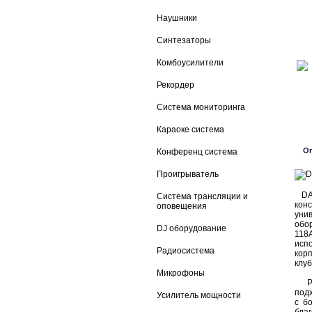
Наушники
Синтезаторы
Комбоусилители
Рекордер
Система мониторинга
Караоке система
О
Конференц система
Проигрыватель
DAS
Система трансляции и
кон
оповещения
уни
обор
DJ оборудование
118
исп
Радиосистема
кор
клуб
Микрофоны
Раз
под
Усилитель мощности
с б