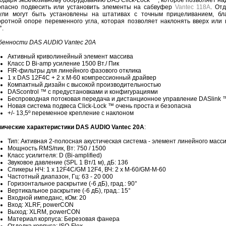
годаря эксклюзивному оборудованию DAS Click-Lock ™, которое позволяет на
опасно подвесить или установить элементы на сабвуфер
Vantec 118A
. От
ули могут быть установлены на штативах с точным прицеливанием, бл
оротной опоре переменного угла, которая позволяет наклонять вверх или 
°.
бенности DAS AUDIO Vantec 20A
Активный криволинейный элемент массива
Класс D Bi-amp усиление 1500 Вт./ Пик
FIR-фильтры для линейного фазового отклика
1 х DAS 12F4C + 2 x M-60 компрессионный драйвер
Компактный дизайн с высокой производительностью
DAScontrol ™ с предустановками и конфигурациями
Беспроводная потоковая передача и дистанционное управление DASlink 
Новая система подвеса Click-Lock ™ очень проста и безопасна
+/- 13,5º переменное крепление с наклоном
нические характеристики DAS AUDIO Vantec 20A
:
Тип: Активная 2-полосная акустическая система - элемент линейного масс
Мощность RMS/пик, Вт: 750 / 1500
Класс усилителя: D (Bi-amplified)
Звуковое давление (SPL 1 Вт/1 м), дБ: 136
Спикеры НЧ: 1 x 12F4C/GM 12F4, ВЧ: 2 x M-60/GM-M-60
Частотный диапазон, Гц: 63 - 20 000
Горизонтальное раскрытие (-6 дБ), град.: 90°
Вертикальное раскрытие (-6 дБ), град.: 15°
Входной импеданс, кОм: 20
Вход: XLRF, powerCON
Выход: XLRM, powerCON
Материал корпуса: Березовая фанера