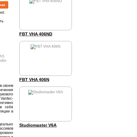
ние
кт.
ть
FBT VHA 406ND
FBT VHA 406N
в своем
ечения
укового
Vantec-
ективно
 в себя
ляции в
деально
Studiomaster V6A
ассивов
ировано