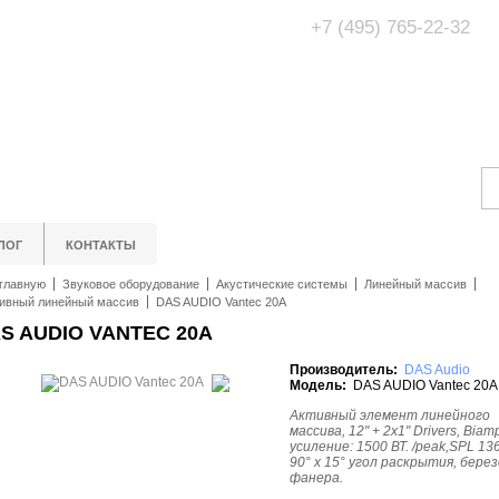
+7 (495) 765-22-32
Адрес Офис/Шоур
МО, г. Одинцово,
ЛОГ
КОНТАКТЫ
главную
Звуковое оборудование
Акустические системы
Линейный массив
ивный линейный массив
DAS AUDIO Vantec 20A
S AUDIO VANTEC 20A
Производитель:
DAS Audio
Модель:
DAS AUDIO Vantec 20A
Активный элемент линейного
массива, 12" + 2x1" Drivers, Biam
усиление: 1500 ВТ. /peak,SPL 136
90° х 15° угол раскрытия, бере
фанера.