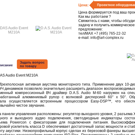
Цена:
Проектное оборудова
Цена формируется под ваш прое
Как мы работаем ?
Свяжитесь с нами, чтобы обсуди
задачу и получить коммерческое
предложение:
тел/MAX
+7 (495) 765-22-32
e-mail:
info@art-complex.ru
Задать вопрос
писание
по товару
хполосная активная акустика мониторного типа. Применение двух 10-д
НЧ динамиков позволило значительно расширить диапазон воспроизводимых 
менный компрессионный ВЧ драйвер D.A.S. Audio M-60 нагружен на спе
работанный алюминиевый рупор с волновой дисперсией 60° x 50°. Об
нала осуществляется встроенным процессором Easy-DSP™, что обесп
вычайно чистое звучание.
панели управления расположены: регулятор выходного уровня, 2 разъема 
дного и выходного аудио подключения, светодиодные индикаторы состо
ъема Powercon с фиксаторами для подключения питания. Высокоэффе
ровой усилитель класса D обеспечивает достаточный запас мощности и ста
оту акустики. Низкопрофильный корпус сделан из березовой фанеры высшег