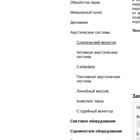
и о
Обработка звука
пер
пер
Микшерный пульт
от 
поз
пор
Динамики
Тех
Акустические системы
Сценический монитор
Активная акустическая
система
Сабвуфер
Пассивная акустическая
система
Линейный массив
За
Комплект звука
О
Студийный монитор
В
Световое оборудование
Сценическое оборудование
E