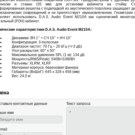
бработан износостойким покрытием ISO-Flex. Предусмотрены 2 удобные ру
еноски и стакан (35 мм) для установки кабинета на стойку. Ст
форированная решетка с подкладкой из акустического поролона защищает д
механических повреждений и не препятствует звукоизвлечению. Геометрия 
воляет использовать D.A.S. Audio Event M210A как сценический монитор
тальный (FOH) кабинет.
нические характеристики D.A.S. Audio Event M210A:
Динамики: ВЧ 1’’ + СЧ 10’’ + НЧ 10’’
Конфигурация: 3-полосная
Диапазон частот: 70 Гц – 20 кГц (+/-3 дБ)
Угол раскрытия: 60° x 50°
Максимальное давление SPL (1 м): 134 дБ
Мощность(RMS/Peak): 540Вт/1080Вт
Разъемы: XLRM, XLRF
Материал корпуса: березовая фанера
Габариты (ВхШхГ): 645 x 328 x 458 (мм)
Вес: 24,5 кг
явка
ставьте контактные данные
Текст запроса
аше имя
-mail