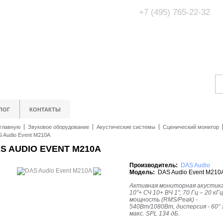
+7 (495) 765-22-32
Адрес Офис/Шоур
МО, г. Одинцово,
ЛОГ
КОНТАКТЫ
главную
Звуковое оборудование
Акустические системы
Сценический монитор
 Audio Event M210A
S AUDIO EVENT M210A
Производитель:
DAS Audio
Модель:
DAS Audio Event M210
Активная мониторная акустика
10"+ СЧ 10+ ВЧ 1", 70 Гц – 20 кГц
мощность (RMS/Peak) -
540Вт/1080Вт, дисперсия - 60° x
макс. SPL 134 дБ.