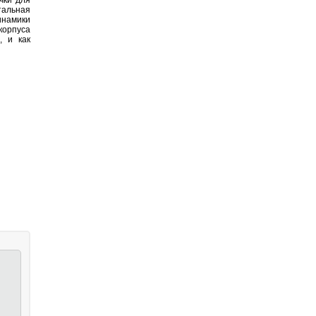
чки для
альная
инамики
корпуса
, и как