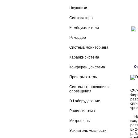
Наушники
Синтезаторы
Комбоусилители
Рекордер
Система мониторинга
Караоке система
О
Конференц система
Проигрыватель
Тре
Система трансляции и
СЧ/
оповещения
Фир
раз
DJ оборудование
сиг
чрез
Радиосистема
На 
Микрофоны
вхо
раз
циф
Усилитель мощности
раб