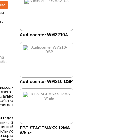
ние
кт.
ть
Audiocenter WM3210A
Audiocenter WM210-DSP
юймовых
частот.
циально
работка
ечивает
XLR для
яния, 2
ктивный
FBT STAGEMAXX 12MA
бильную
White
о сорта