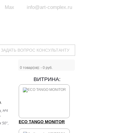
Max
info@art-complex.ru
ум:
 ул. Южная, д.8А, БЦ, офис №326
с 9 до 19 ч.
(Пн-Пт)
ЗАДАТЬ ВОПРОС КОНСУЛЬТАНТУ
0
товар(ов): -
0 руб.
ВИТРИНА:
A
, НЧ
,
ECO TANGO MONITOR
 50°,