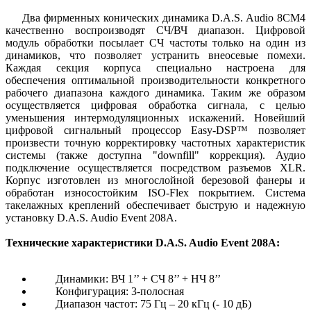
Два фирменных конических динамика D.A.S. Audio 8CM4
качественно воспроизводят СЧ/ВЧ диапазон. Цифровой
модуль обработки посылает СЧ частоты только на один из
динамиков, что позволяет устранить внеосевые помехи.
Каждая секция корпуса специально настроена для
обеспечения оптимальной производительности конкретного
рабочего диапазона каждого динамика. Таким же образом
осуществляется цифровая обработка сигнала, с целью
уменьшения интермодуляционных искажений. Новейший
цифровой сигнальный процессор Easy-DSP™ позволяет
произвести точную корректировку частотных характеристик
системы (также доступна "downfill" коррекция). Аудио
подключение осуществляется посредством разъемов XLR.
Корпус изготовлен из многослойной березовой фанеры и
обработан износостойким ISO-Flex покрытием. Система
такелажных креплений обеспечивает быструю и надежную
установку D.A.S. Audio Event 208A.
Технические характеристики D.A.S. Audio Event 208A:
Динамики: ВЧ 1’’ + СЧ 8’’ + НЧ 8’’
Конфигурация: 3-полосная
Диапазон частот: 75 Гц – 20 кГц (- 10 дБ)