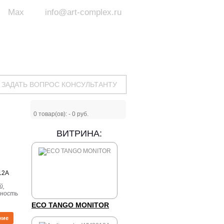
Max
info@art-complex.ru
ум:
 ул. Южная, д.8А, БЦ, офис №326
с 9 до 19 ч.
(Пн-Пт)
ЗАДАТЬ ВОПРОС КОНСУЛЬТАНТУ
0
товар(ов): -
0 руб.
ВИТРИНА:
12A
й,
ощность
.
ECO TANGO MONITOR
ние