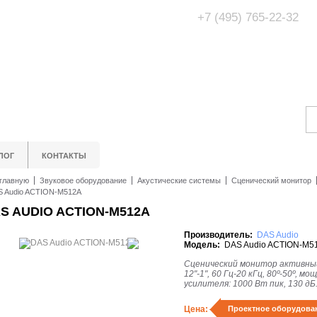
+7 (495) 765-22-32
Адрес Офис/Шоур
МО, г. Одинцово,
ЛОГ
КОНТАКТЫ
главную
Звуковое оборудование
Акустические системы
Сценический монитор
S Audio ACTION-M512A
S AUDIO ACTION-M512A
Производитель:
DAS Audio
Модель:
DAS Audio ACTION-M5
Сценический монитор активны
12"-1", 60 Гц-20 кГц, 80º-50º, м
усилителя: 1000 Вт пик, 130 дБ
Цена:
Проектное оборудова