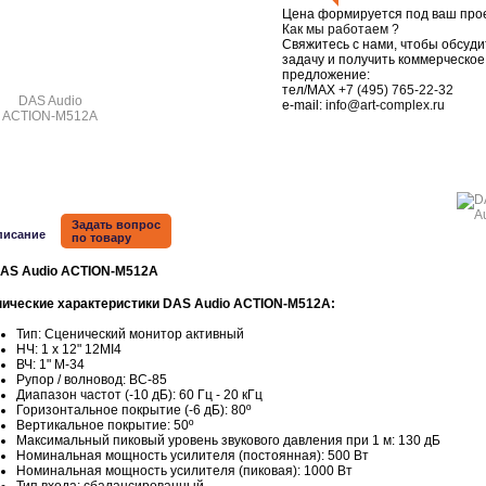
Цена формируется под ваш прое
Как мы работаем ?
Свяжитесь с нами, чтобы обсуди
задачу и получить коммерческое
предложение:
тел/MAX
+7 (495) 765-22-32
e-mail:
info@art-complex.ru
Задать вопрос
писание
по товару
нические характеристики DAS Audio ACTION-M512A:
Тип: Сценический монитор активный
НЧ: 1 x 12" 12MI4
ВЧ: 1" M-34
Рупор / волновод: BC-85
Диапазон частот (-10 дБ): 60 Гц - 20 кГц
Горизонтальное покрытие (-6 дБ): 80º
Вертикальное покрытие: 50º
Максимальный пиковый уровень звукового давления при 1 м: 130 дБ
Номинальная мощность усилителя (постоянная): 500 Вт
Номинальная мощность усилителя (пиковая): 1000 Вт