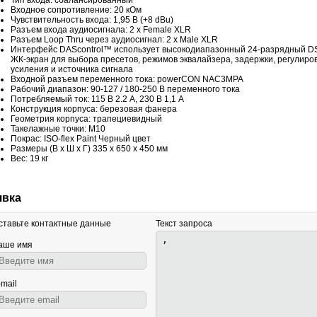
Тип входа: сбалансированный
Входное сопротивление: 20 кОм
Чувствительность входа: 1,95 В (+8 dBu)
Разъем входа аудиосигнала: 2 х Female XLR
Разъем Loop Thru через аудиосигнал: 2 x Male XLR
Интерфейс DAScontrol™ использует высокодиапазонный 24-разрядный D
ЖК-экран для выбора пресетов, режимов эквалайзера, задержки, регулиро
усиления и источника сигнала
Входной разъем переменного тока: powerCON NAC3MPA
Рабочий диапазон: 90-127 / 180-250 В переменного тока
Потребляемый ток: 115 В 2.2 А, 230 В 1,1 А
Конструкция корпуса: березовая фанера
Геометрия корпуса: трапециевидный
Такелажные точки: M10
Покрас: ISO-flex Paint Черный цвет
Размеры (В x Ш x Г) 335 x 650 x 450 мм
Вес: 19 кг
явка
ставьте контактные данные
Текст запроса
аше имя
-mail